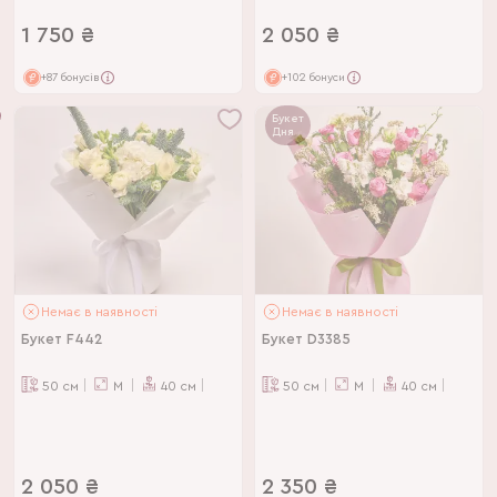
1 750
₴
2 050
₴
+87 бонусів
+102 бонуси
Букет
Дня
Немає в наявності
Немає в наявності
Букет F442
Букет D3385
50
см
M
40
см
50
см
M
40
см
2 050
₴
2 350
₴