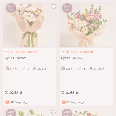
Букет
Букет
Дня
Дня
Немає в наявності
Немає в наявності
Букет D4252
Букет D4253
60
см
M
40
см
60
см
M
40
см
2 350
₴
2 350
₴
+117 бонусів
+117 бонусів
Букет
Букет
Дня
Дня