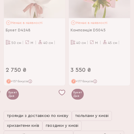
Немає в наявності
Немає в наявності
Букет D4248
Композиція D5045
50
см
M
40
см
40
см
M
45
см
2 750
₴
3 550
₴
+137 бонусів
+177 бонусів
Букет
Букет
Дня
Дня
троянди з доставкою по києву
тюльпани у києві
хризантеми київ
гвоздики у києві