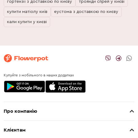
гортензії з доставкою по києву
троянди спрей у києві
купити матіолу київ
еустома з доставкою по києву
кали купити у києві
Купуйте з мобільного в наших додатках
Про компанію
Про нас
Клієнтам
Контакти