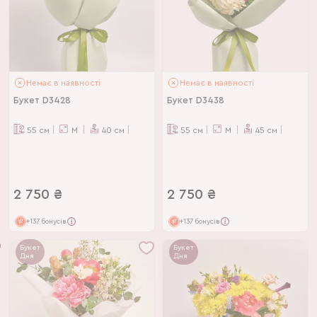
Немає в наявності
Немає в наявності
Букет D3428
Букет D3438
55
см
M
40
см
55
см
M
45
см
2 750
₴
2 750
₴
+137 бонусів
+137 бонусів
Букет
Букет
Дня
Дня