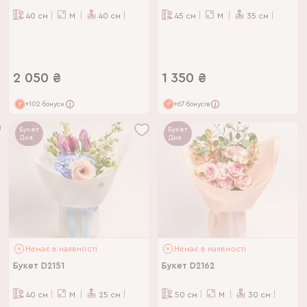
40
см
M
40
см
45
см
M
35
см
2 050
₴
1 350
₴
+102 бонуси
+67 бонусів
Букет
Букет
Дня
Дня
Немає в наявності
Немає в наявності
Букет D2151
Букет D2162
40
см
M
25
см
50
см
M
30
см