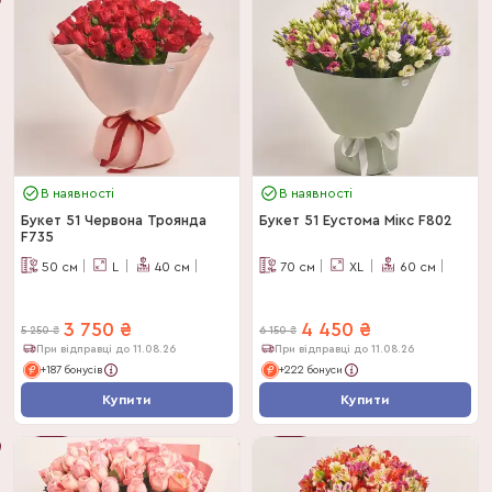
-
29
%
-
29
%
В наявності
В наявності
Букет 51 Червона Троянда
Букет 51 Еустома Мікс F802
F735
50
см
L
40
см
70
см
XL
60
см
3 750
₴
4 450
₴
5 250
₴
6 150
₴
При відправці до 11.08.26
При відправці до 11.08.26
+187 бонусів
+222 бонуси
Купити
Купити
-
29
%
-
28
%