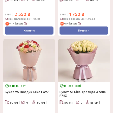
2 350
₴
1 750
₴
3 750
₴
2 750
₴
При відправці до 11.08.26
При відправці до 11.08.26
+117 бонусів
+87 бонусів
Купити
Купити
-
37
%
-
36
%
В наявності
В наявності
Букет 25 Гвоздик Мікс F427
Букет 51 Біла Троянда Атена
F723
60
см
M
30
см
50
см
L
45
см