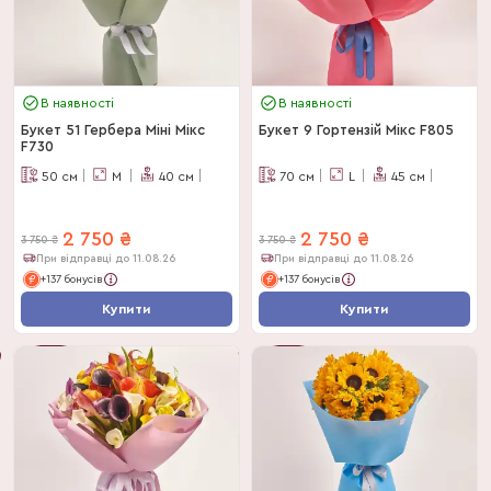
В наявності
В наявності
Букет 51 Гербера Міні Мікс
Букет 9 Гортензій Мікс F805
F730
50
см
M
40
см
70
см
L
45
см
2 750
₴
2 750
₴
3 750
₴
3 750
₴
При відправці до 11.08.26
При відправці до 11.08.26
+137 бонусів
+137 бонусів
Купити
Купити
-
27
%
-
27
%