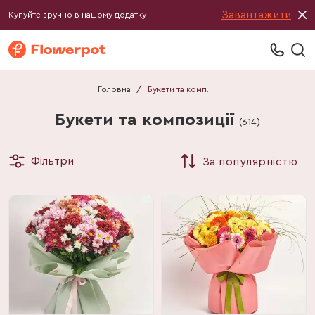
Завантажити
Купуйте зручно в нашому додатку
Головна
/
Букети та композиції
Букети та композиції
(
614
)
Фільтри
За популярністю