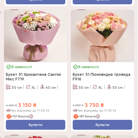
-
29
%
-
29
%
В наявності
В наявності
Букет 51 Хризантема Сантіні
Букет 51 Піоновидна троянда
Мікс F719
F916
50
см
XL
60
см
50
см
XL
50
см
3 150
₴
3 750
₴
4 450
₴
5 250
₴
При відправці до 11.08.26
При відправці до 11.08.26
+157 бонусів
+187 бонусів
Купити
Купити