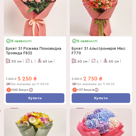
В наявності
В наявності
Букет 51 Рожева Піоновидна
Букет 51 Альстромерія Мікс
Троянда F832
F770
50
см
L
40
см
60
см
L
60
см
5 250
₴
2 750
₴
7 250
₴
3 750
₴
При відправці до 11.08.26
При відправці до 11.08.26
+262 бонуси
+137 бонусів
Купити
Купити
-
28
%
-
27
%