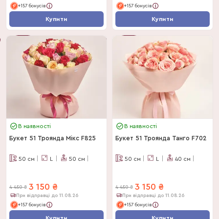
+157 бонусів
+157 бонусів
Купити
Купити
-
29
%
-
29
%
В наявності
В наявності
Букет 51 Троянда Мікс F825
Букет 51 Троянда Танго F702
50
см
L
50
см
50
см
L
40
см
3 150
₴
3 150
₴
4 450
₴
4 450
₴
При відправці до 11.08.26
При відправці до 11.08.26
+157 бонусів
+157 бонусів
Купити
Купити