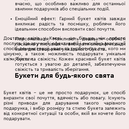
вчасно, що особливо важливо для останньої
хвилини подарунків або спеціальних подій.
Емоційний ефект: Гарний букет квітів завжди
викликає радість та посмішку, роблячи його
ідеальним способом висловити свої почуття.
Доставка квітів у Києві
- це більше, ніж просто
Персоналізація: Можливість додавати особисті
послуга. Це зручний, ефективний і емоційно значущий
послання у листівках чи вибирати специфічні види
спосіб демонстрації уваги та турботи до тих, кого ми
квітів для створення унікального букета.
цінуємо, а також можливість подарувати унікальні
квіти, букети.
Якість та свіжість: Кожен красивий букет квітів
готується з увагою до деталей, забезпечуючи
свіжість та тривалість зберігання.
Букети для будь-якого свята
Букет квітів – це не просто подарунок, це спосіб
виразити свої почуття, вдячність або повагу. Існують
різні приводи для дарування такого чарівного
подарунка, і вибір розміру та стилю букета залежить
від конкретної ситуації та особи, якій ви хочете його
подарувати.