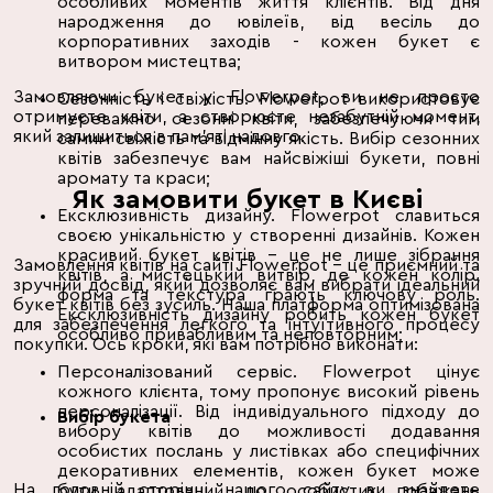
особливих моментів життя клієнтів. Від дня
народження до ювілеїв, від весіль до
корпоративних заходів - кожен букет є
витвором мистецтва;
Замовляючи букет у Flowerpot, ви не просто
Сезонність і свіжість. Flowerpot використовує
отримуєте квіти, а створюєте незабутній момент,
переважно сезонні квіти, забезпечуючи тим
який залишиться в пам’яті надовго.
самим свіжість та відмінну якість. Вибір сезонних
квітів забезпечує вам найсвіжіші букети, повні
аромату та краси;
Як замовити букет в Києві
Ексклюзивність дизайну. Flowerpot славиться
своєю унікальністю у створенні дизайнів. Кожен
красивий букет квітів – це не лише зібрання
Замовлення квітів на сайті Flowerpot – це приємний та
квітів, а мистецький витвір, де кожен колір,
зручний досвід, який дозволяє вам вибрати ідеальний
форма та текстура грають ключову роль.
букет квітів без зусиль. Наша платформа оптимізована
Ексклюзивність дизайну робить кожен букет
для забезпечення легкого та інтуїтивного процесу
особливо привабливим та неповторним;
покупки. Ось кроки, які вам потрібно виконати:
Персоналізований сервіс. Flowerpot цінує
кожного клієнта, тому пропонує високий рівень
персоналізації. Від індивідуального підходу до
Вибір букета
вибору квітів до можливості додавання
особистих послань у листівках або специфічних
декоративних елементів, кожен букет може
На головній сторінці нашого сайту ви знайдете
бути адаптований до особистих побажань