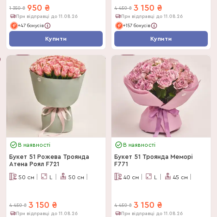
950
₴
3 150
₴
1 350
₴
4 450
₴
При відправці до 11.08.26
При відправці до 11.08.26
+47 бонусів
+157 бонусів
Купити
Купити
-
30
%
-
29
%
В наявності
В наявності
Букет 51 Рожева Троянда
Букет 51 Троянда Меморі
Атена Роял F721
F771
50
см
L
50
см
40
см
L
45
см
3 150
₴
3 150
₴
4 450
₴
4 450
₴
При відправці до 11.08.26
При відправці до 11.08.26