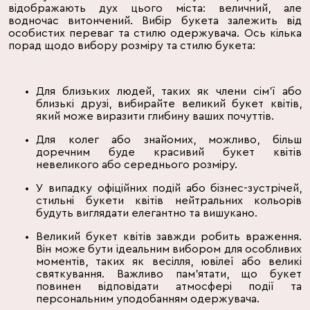
відображають дух цього міста: величний, але
водночас витончений. Вибір букета залежить від
особистих переваг та стилю одержувача. Ось кілька
порад щодо вибору розміру та стилю букета:
Для близьких людей, таких як члени сім'ї або
близькі друзі, вибирайте великий букет квітів,
який може виразити глибину ваших почуттів.
Для колег або знайомих, можливо, більш
доречним буде красивий букет квітів
невеликого або середнього розміру.
У випадку офіційних подій або бізнес-зустрічей,
стильні букети квітів нейтральних кольорів
будуть виглядати елегантно та вишукано.
Великий букет квітів завжди робить враження.
Він може бути ідеальним вибором для особливих
моментів, таких як весілля, ювілеї або великі
святкування. Важливо пам'ятати, що букет
повинен відповідати атмосфері події та
персональним уподобанням одержувача.