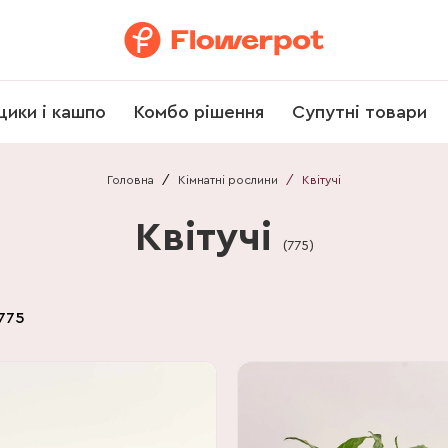
щики і кашпо
Комбо рішення
Супутні товари
Головна
/
Кімнатні рослини
/
Квітучі
Квітучі
(
775
)
775