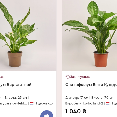
ься
Закінчується
ум Варієгатний
Спатифіллум Бінго Купід
м
Висота: 25 см
Діаметр: 17 см
Висота: 70 см
Виробник: easycare-by-feldborg
Нідерланди
Виробник: kp-holland-2
Нід
1 040
₴