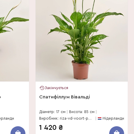
Закінчується
о
Спатифіллум Вівальді
Діаметр: 17 см
Висота: 85 см
ерланди
Виробник: riza-vd-voort-potplanten
Нідерланди
1 420
₴