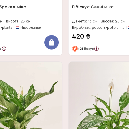
 Брокад мікс
Гібіскус Санні мікс
см
Висота: 25 см
Діаметр: 13 см
Висота: 25 см
-plants
Нідерланди
Виробник: peeters-potplanten-bv
420
₴
в
+21 бонус