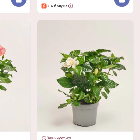
+14 бонусів
Закінчується