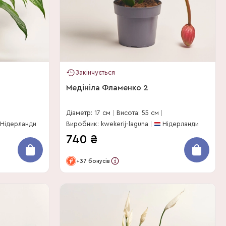
Закінчується
Медініла Фламенко 2
Діаметр: 17 см
Висота: 55 см
Нідерланди
Виробник: kwekerij-laguna
Нідерланди
740
₴
+37 бонусів