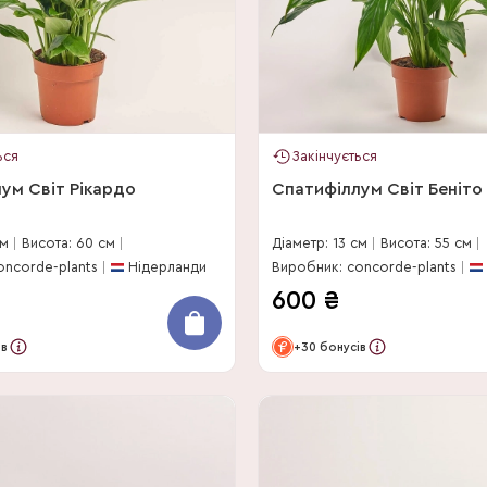
ься
Закінчується
ум Світ Рікардо
Спатифіллум Світ Беніто
см
Висота: 60 см
Діаметр: 13 см
Висота: 55 см
oncorde-plants
Нідерланди
Виробник: concorde-plants
600
₴
ів
+30 бонусів