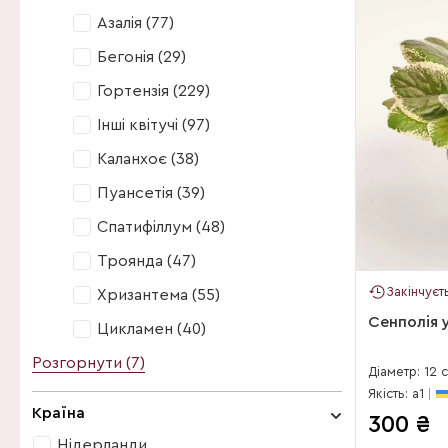
Азалія (77)
Бегонія (29)
Гортензія (229)
Інші квітучі (97)
Каланхоє (38)
Пуансетія (39)
Спатифіллум (48)
Троянда (47)
Закінчуєт
Хризантема (55)
Сенполія у
Цикламен (40)
Розгорнути (7)
Азалія (77)
Діаметр: 12 
Якість: a1
Бегонія (29)
Країна
300
₴
Гарденія (4)
Нідерланди