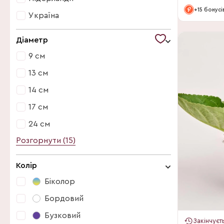
Гортензія (229)
+15 бонусі
Україна
Зантедескія (24)
Нідерланди
Діаметр
Інші квітучі (97)
Україна
9 см
Каланхоє (38)
13 см
Лілія (12)
14 см
Медініла (12)
17 см
Пуансетія (39)
24 см
Сенполія (3)
Розгорнути (15)
7 см
Спатифіллум (48)
9 см
Стефанотіс (10)
Колір
10 см
Троянда (47)
Біколор
11 см
Хризантема (55)
Бордовий
12 см
Цикламен (40)
Бузковий
Закінчуєт