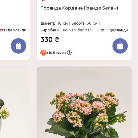
Троянда Кордана Гранде Беламі
Діаметр: 10 см
Висота: 30 см
Нідерланди
Виробник: leo-van-der-harg-bv
Нідерланди
330
₴
+16 бонусів