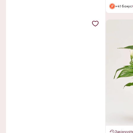
Deco-Snijgroen
+41 бонус
Decorum
Deme
Dominoplant
Dynaplant
Easycare by Feldborg
Emsflower
Endhoven Flowering Plants
Euflorie
Euro Cactus
Fa Freek vd Velden
Fa Gebr R&W van Dam
Fairytale Flowers
Закінчуєт