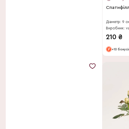
Filip de Clercq
Спатифіл
Finess Flowers
Firma P.A.M. van Os
Діаметр: 9 с
Виробник: v
Fleurig Est BV
210
₴
Forever Plants Group
+10 бонусі
FP-Production
Freese Gartenbau GmbH
Gartneriet Thoruplund
Gebr van Velden BV
Gebr. Grootscholten
Gebr. Nederpel
Geert Dhaese
Goodie