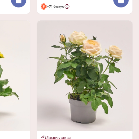
+71 бонус
Закінчується