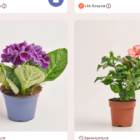
в
+36 бонусів
ься
Закінчується