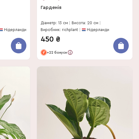
Гарденія
Діаметр: 13 см
Висота: 20 см
Нідерланди
Виробник: richplant
Нідерланди
450
₴
+22 бонуси