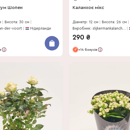
лум Шопен
Каланхоє мікс
м
Висота: 30 см
Діаметр: 12 см
Висота: 26 см
an-der-voort
Нідерланди
Виробник: slijkermankalanchoe
290
₴
в
+14 бонусів