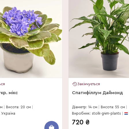
ься
Закінчується
кр. мікс
Спатифіллум Даймонд
см
Висота: 20 см
Діаметр: 14 см
Висота: 55 см
Україна
Виробник: stolk-g4m-plants
720
₴