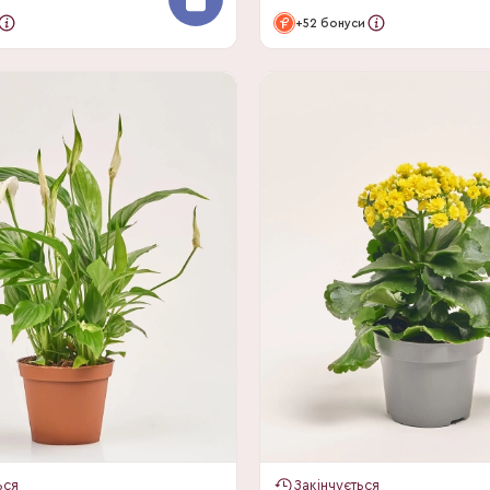
+52 бонуси
ься
Закінчується