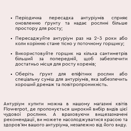
Періодична пересадка антуріумів сприяє
оновленню ґрунту та надає рослині більше
простору для росту;
Пересаджуйте антуріум раз на 2-3 роки або
коли корінню стане тісно у поточному горщику;
Використовуйте горщик на кілька сантиметрів
більший за попередній, щоб забезпечити
достатньо місця для росту коренів;
Оберіть ґрунт для епіфітних рослин або
спеціальну суміш для антуріумів, яка забезпечить
хороший дренаж та повітропроникність.
Антуріум купити можна в нашому
магазині квітів
Flowerpot
, де пропонується широкий вибір видів цієї
чудової рослини. А враховуючи вищезазначені
рекомендації, ви можете насолоджуватися красою та
здоров'ям вашого антуріума, незалежно від його виду.