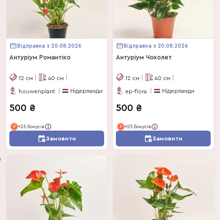
Відправка з 20.08.2026
Відправка з 20.08.2026
Антуріум Романтіко
Антуріум Чоколет
12
см
40
см
12
см
40
см
Нідерланди
Нідерланди
houwenplant
ep-flora
500
₴
500
₴
+25 бонусів
+25 бонусів
Замовити
Замовити