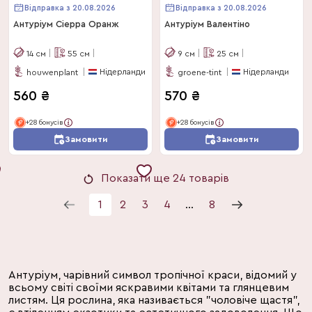
Відправка з 20.08.2026
Відправка з 20.08.2026
Антуріум Сіерра Оранж
Антуріум Валентіно
14
см
55
см
9
см
25
см
Нідерланди
Нідерланди
houwenplant
groene-tint
560
₴
570
₴
+28 бонусів
+28 бонусів
Замовити
Замовити
Показати ще 24 товарів
1
2
3
4
...
8
Антуріум, чарівний символ тропічної краси, відомий у
всьому світі своїми яскравими квітами та глянцевим
листям. Ця рослина, яка називається "чоловіче щастя",