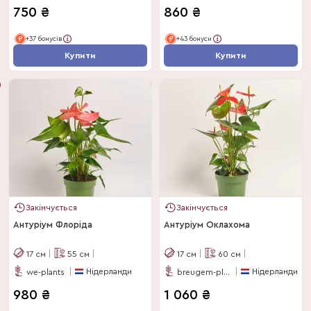
750
₴
860
₴
+37 бонусів
+43 бонуси
Купити
Купити
Закінчується
Закінчується
Антуріум Флоріда
Антуріум Оклахома
17
см
55
см
17
см
60
см
Нідерланди
Нідерланди
we-plants
breugem-plants-bv
980
₴
1 060
₴