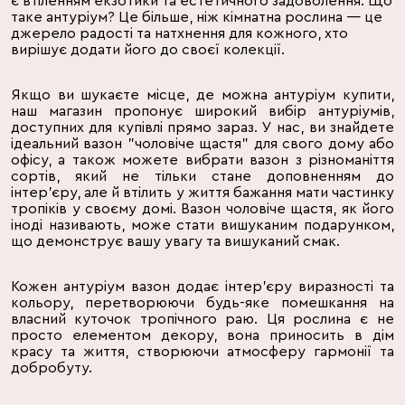
є втіленням екзотики та естетичного задоволення. Що
таке антуріум? Це більше, ніж кімнатна рослина — це
джерело радості та натхнення для кожного, хто
вирішує додати його до своєї колекції.
Якщо ви шукаєте місце, де можна антуріум купити,
наш магазин пропонує широкий вибір антуріумів,
доступних для купівлі прямо зараз. У нас, ви знайдете
ідеальний вазон "чоловіче щастя" для свого дому або
офісу, а також можете вибрати вазон з різноманіття
сортів, який не тільки стане доповненням до
інтер'єру, але й втілить у життя бажання мати частинку
тропіків у своєму домі. Вазон чоловіче щастя, як його
іноді називають, може стати вишуканим подарунком,
що демонструє вашу увагу та вишуканий смак.
Кожен антуріум вазон додає інтер'єру виразності та
кольору, перетворюючи будь-яке помешкання на
власний куточок тропічного раю. Ця
рослина
є не
просто елементом декору, вона приносить в дім
красу та життя, створюючи атмосферу гармонії та
добробуту.