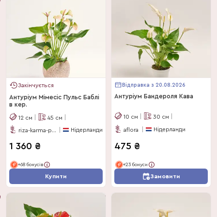
Відправка з 20.08.2026
Закінчується
Антуріум Бандероля Кава
Антуріум Мімесіс Пульс Баблі
в кер.
10
см
30
см
12
см
45
см
Нідерланди
Нідерланди
aflora
riza-karma-plants
1 360
₴
475
₴
+68 бонусів
+23 бонуси
Купити
Замовити