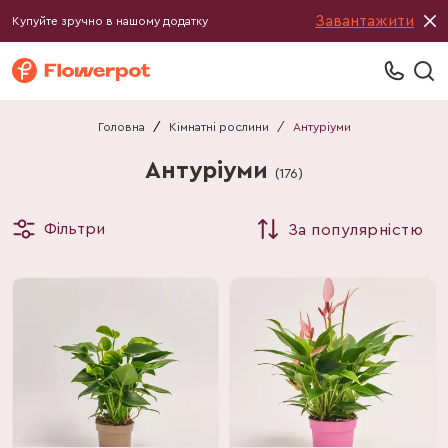
Завантажити
Купуйте зручно в нашому додатку
Головна
/
Кімнатні рослини
/
Антуріуми
Антуріуми
(
176
)
Фільтри
За популярністю