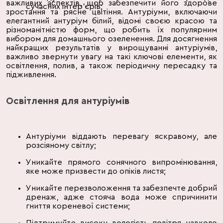
важливих аспектів, щоб забезпечити його здорове
сучасних інтер'єрів;
зростання та рясне цвітіння. Антуріуми, включаючи
елегантний антуріум білий, відомі своєю красою та
різноманітністю форм, що робить їх популярним
вибором для домашнього озеленення. Для досягнення
найкращих результатів у вирощуванні антуріумів,
важливо звернути увагу на такі ключові елементи, як
освітлення, полив, а також періодичну пересадку та
підживлення.
Освітлення для антуріумів
Антуріуми віддають перевагу яскравому, але
розсіяному світлу;
Уникайте прямого сонячного випромінювання,
яке може призвести до опіків листя;
Уникайте перезволоження та забезпечте добрий
дренаж, адже стояча вода може спричинити
гниття кореневої системи;