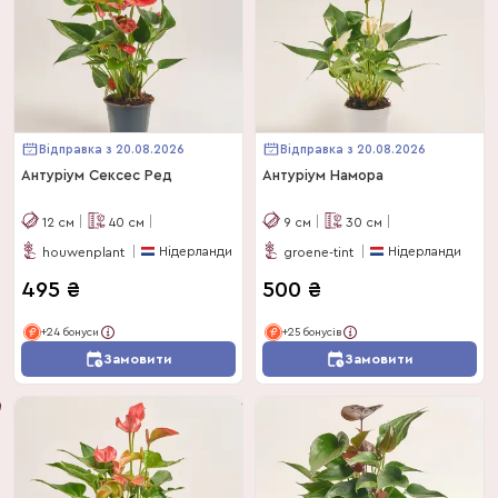
Відправка з 20.08.2026
Відправка з 20.08.2026
Антуріум Сексес Ред
Антуріум Намора
12
см
40
см
9
см
30
см
Нідерланди
Нідерланди
houwenplant
groene-tint
495
₴
500
₴
+24 бонуси
+25 бонусів
Замовити
Замовити