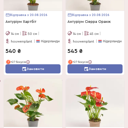
Відправка з 20.08.2026
Відправка з 20.08.2026
Антуріум Хартбіт
Антуріум Сіерра Оранж
14
см
50
см
14
см
45
см
Нідерланди
Нідерланди
houwenplant
houwenplant
540
₴
545
₴
+27 бонусів
+27 бонусів
Замовити
Замовити