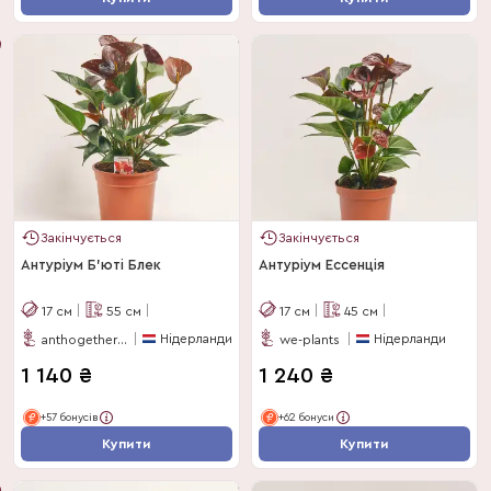
Закінчується
Закінчується
Антуріум Б'юті Блек
Антуріум Ессенція
17
см
55
см
17
см
45
см
Нідерланди
Нідерланди
anthogether-evanty
we-plants
1 140
₴
1 240
₴
+57 бонусів
+62 бонуси
Купити
Купити