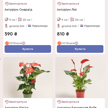
Закінчується
Закінчується
Антуріум Смарагд
Антуріум Лілі
9
см
25
см
9
см
30
см
Нідерланди
Нідерланди
groene-tint
groene-tint
590
₴
810
₴
+29 бонусів
+40 бонусів
Купити
Купити
Закінчується
Закінчується
Антуріум Кіріда
Антуріум Бандероля Ройя