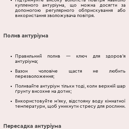
Підтримуйте високу вологість повітря навколо
купленого антуріума, що можна досягти за
допомогою регулярного обприскування або
використання зволожувача повітря.
Полив антуріума
Правильний полив — ключ для здоров'я
антуріума;
Вазон чоловіче щастя не любить
перезволоження;
Поливайте антуріум тільки тоді, коли верхній шар
ґрунту висохне на дотик;
Використовуйте м'яку, відстояну воду кімнатної
температури, щоб уникнути стресу для рослини.
Пересадка антуріума