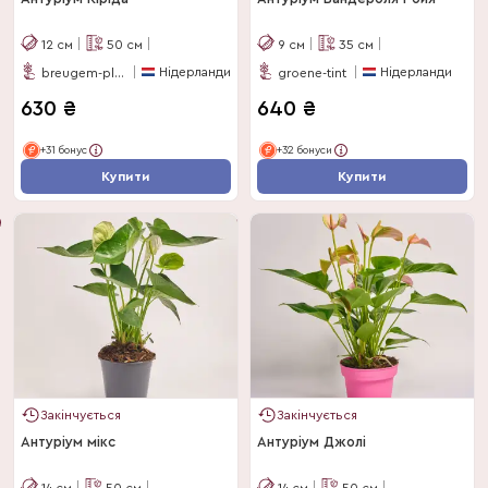
12
см
50
см
9
см
35
см
Нідерланди
Нідерланди
breugem-plants-bv
groene-tint
630
₴
640
₴
+31 бонус
+32 бонуси
Купити
Купити
Закінчується
Закінчується
Антуріум мікс
Антуріум Джолі
14
см
50
см
14
см
50
см