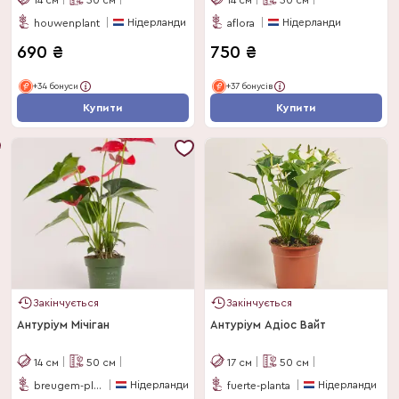
Нідерланди
Нідерланди
houwenplant
aflora
690
₴
750
₴
+34 бонуси
+37 бонусів
Купити
Купити
Закінчується
Закінчується
Антуріум Мічіган
Антуріум Адіос Вайт
14
см
50
см
17
см
50
см
Нідерланди
Нідерланди
breugem-plants-bv
fuerte-planta