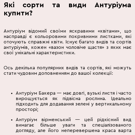
Які сорти та види Антуріума
купити?
Антуріум відомий своїми яскравими «квітами», що
насправді є кольоровими покривними листками, які
оточують справжні квіти. Існує багато видів та сортів
антуріумів, кожен «вазон чоловіче щастя» з яких має
свої унікальні характеристики.
Ось декілька популярних видів та сортів, які можуть
стати чудовим доповненням до вашої колекції:
Антуріум Бакера — має довгі, вузькі листя і часто
вирощується як підвісна рослина. Ідеально
підходить для додавання зелені у вертикальному
просторі;
Антуріум вірменський — цей рідкісний вид
вимагає більше уваги та спеціалізованого
догляду, але його неперевершена краса варта