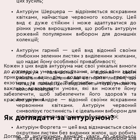
цих зусиль;
Антуріум Шерцера — відрізняється яскравими
квітками, найчастіше червоного кольору. Цей
вид є дуже стійким і може адаптуватися до
різних умов вирощування, що робить антуріум
рожевий популярним вибором для домашніх
колекцій;
Антуріум гарний — цей вид відомий своїми
глибоким зеленим листям з виділеними жилками,
що надає йому особливої привабливості;
Кожен з цих видів антуріума має свої унікальні вимоги
до догляду та умов вирощування, але всі вони здатні
Антуріум пальчастий — відомий своїм
прикрасити ваш дім, додавши трохи тропічної
унікальним, поділеним на сегменти листям, що
екзотики та кольору. Вибираючи антуріум вазон,
нагадує пальці. Цей вид любить теплі умови та
важливо враховувати умови, які ви можете йому
вологе повітря;
забезпечити, щоб забезпечити його здоров'я та
красиве цвітіння.
Антуріум Андре — відомий своїми яскравими
червоними квітками. Антуріум червоний
символізує гостинність і є ідеальним вибором для
Як доглядати за антуріумом?
створення яскравого акценту у просторі;
Антуріум Форгета — цей вид відзначається своїм
округлим листям без видимих жилок, що робить
Догляд за антуріумом вимагає уваги до декількох
його дуже елегантним та стильним вибором для