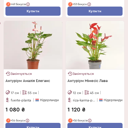
+49 бонусів
+53 бонуси
Купити
Купити
Закінчується
Закінчується
Антуріум Амалія Елеганс
Антуріум Мімесіс Лава
17
см
55
см
12
см
45
см
Нідерланди
Нідерланди
fuerte-planta
riza-karma-plants
1 080
₴
1 120
₴
+54 бонуси
+56 бонусів
Купити
Купити