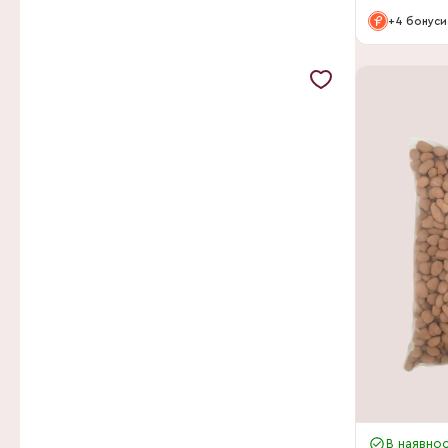
+4 бонуси
В наявнос