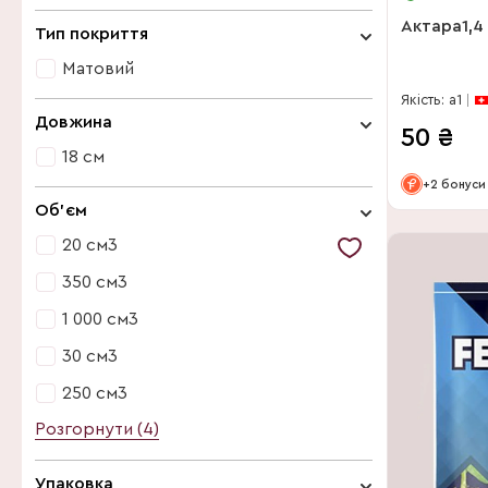
12 см
Актара1,4
Тип покриття
15 см
Матовий
Якість: a1
Матовий
Довжина
50
₴
18 см
+2 бонуси
18 см
Об'єм
20 см3
350 см3
1 000 см3
30 см3
250 см3
Розгорнути (4)
20 см3
25 см3
Упаковка