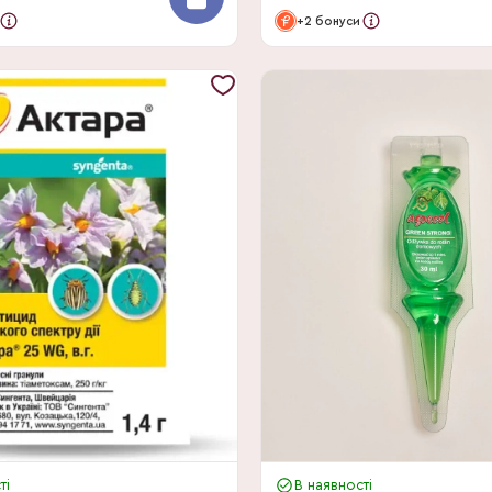
+2 бонуси
ті
В наявності