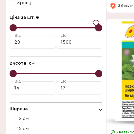
Spring
+3 бонуси
Agrecol
Ціна за шт, ₴
Plantpol
Spring
Від
До
Висота, см
Від
До
Ширина
12 см
15 см
В наявнос