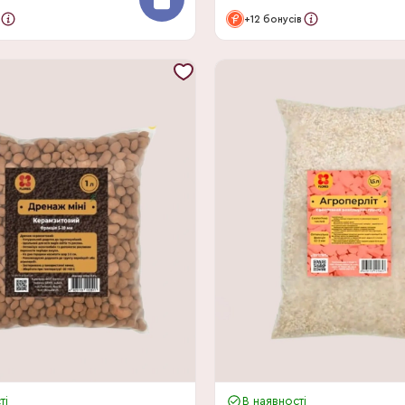
+12 бонусів
ті
В наявності