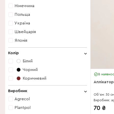
Німеччина
Польща
Україна
Швейцарія
Японія
Німеччина
Колір
Польща
Білий
Україна
Чорний
В наявнос
Швейцарія
Коричневий
Аплікатор
Японія
Білий
Виробник
Об'єм: 30 с
Чорний
Agrecol
Виробник: a
Коричневий
70
₴
Plantpol