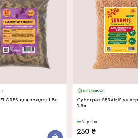
ті
В наявності
FLORES для орхідеї 1.5л
Субстрат SERAMIS уніве
1.5л
Україна
250
₴