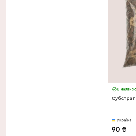
70 г
200 г
250 г
300 г
350 г
1 000 г
В наявнос
Субстрат 
Україна
90
₴