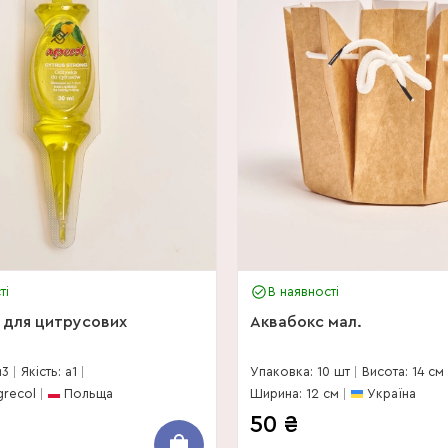
ті
В наявності
 для цитрусових
Аквабокс мал.
м3
Якість: a1
Упаковка: 10 шт
Висота: 14 см
grecol
Польща
Ширина: 12 см
Україна
50
₴