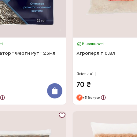
ті
В наявності
атор "Ферти Рут" 25мл
Агроперліт 0.8л
Якість: a1
70
₴
+3 бонуси