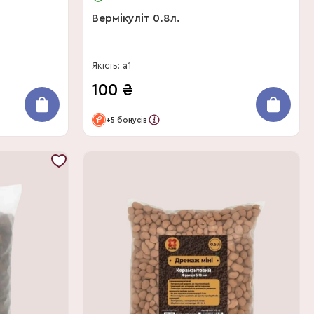
Вермікуліт 0.8л.
Якість: a1
100
₴
+5 бонусів