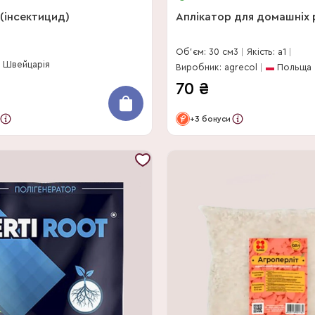
 (інсектицид)
Аплікатор для домашніх 
Об'єм: 30 см3
Якість: a1
Швейцарія
Виробник: agrecol
Польща
70
₴
+3 бонуси