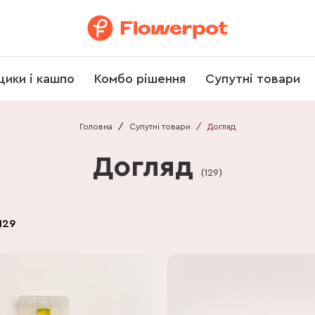
щики і кашпо
Комбо рішення
Супутні товари
Головна
/
Супутні товари
/
Догляд
Догляд
(
129
)
129