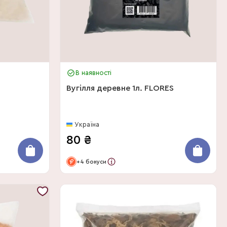
В наявності
Вугілля деревне 1л. FLORES
Україна
80
₴
+4 бонуси