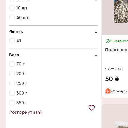
350 см3
10 шт
1 000 см3
40 шт
30 см3
10 шт
Якість
250 см3
40 шт
А1
В наявнос
300 см3
Полігенер
А1
500 см3
Вага
70 г
Якість: a1
200 г
50
₴
250 г
+2 бонуси
300 г
350 г
Розгорнути (4)
5 г
25 г