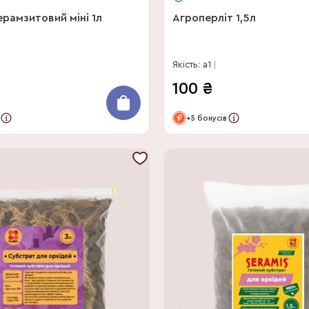
рамзитовий міні 1л
Агроперліт 1,5л
Якість: a1
100
₴
+5 бонусів