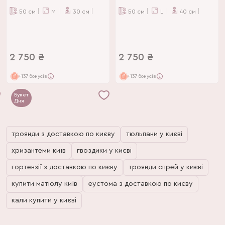
50
см
M
30
см
50
см
L
40
см
2 750
₴
2 750
₴
+137 бонусів
+137 бонусів
Букет
Дня
троянди з доставкою по києву
тюльпани у києві
хризантеми київ
гвоздики у києві
гортензії з доставкою по києву
троянди спрей у києві
купити матіолу київ
еустома з доставкою по києву
кали купити у києві