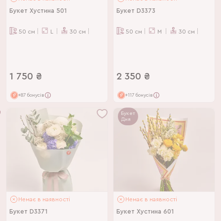
Букет Хустина 501
Букет D3373
50
см
L
30
см
50
см
M
30
см
1 750
₴
2 350
₴
+87 бонусів
+117 бонусів
Букет
Дня
Немає в наявності
Немає в наявності
Букет D3371
Букет Хустина 601