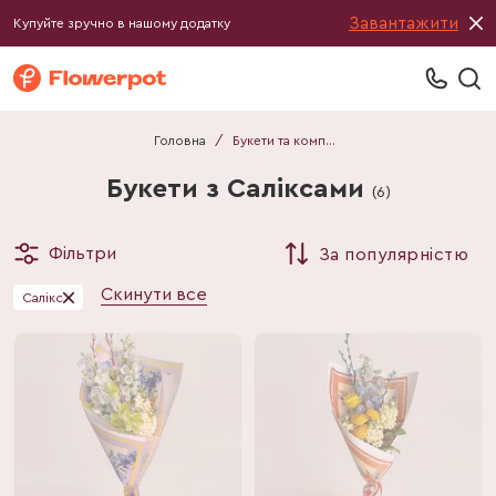
Завантажити
Купуйте зручно в нашому додатку
Головна
/
Букети та композиції
Букети з Саліксами
(
6
)
Фільтри
За популярністю
Скинути все
Салікс