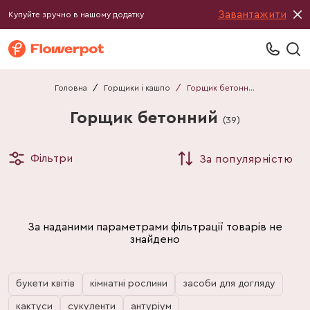
Завантажити
Купуйте зручно в нашому додатку
Головна
/
Горщики і кашпо
/
Горщик бетонний
Горщик бетонний
(
39
)
Фільтри
За популярністю
За наданими параметрами фільтрації товарів не
знайдено
букети квітів
кімнатні рослини
засоби для догляду
кактуси
сукуленти
антуріум