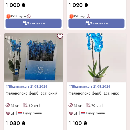
1 000
₴
1 020
₴
+50 бонусів
+51 бонус
Замовити
Замовити
Відправка з 21.08.2026
Відправка з 21.08.2026
Фаленопсис фарб. 3ст. синій
Фаленопсис фарб. 2ст. мікс
12
см
60
см
12
см
70
см
Нідерланди
Нідерланди
a1
a1
1 080
₴
1 100
₴