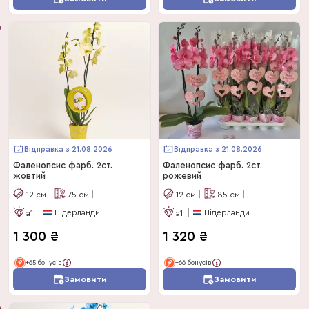
Відправка з 21.08.2026
Відправка з 21.08.2026
Фаленопсис фарб. 2ст.
Фаленопсис фарб. 2ст.
жовтий
рожевий
12
см
75
см
12
см
85
см
Нідерланди
Нідерланди
a1
a1
1 300
₴
1 320
₴
+65 бонусів
+66 бонусів
Замовити
Замовити