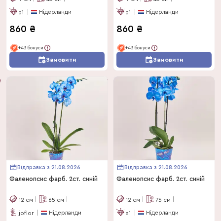
Нідерланди
Нідерланди
a1
a1
860
₴
860
₴
+43 бонуси
+43 бонуси
Замовити
Замовити
Відправка з 21.08.2026
Відправка з 21.08.2026
Фаленопсис фарб. 2ст. синій
Фаленопсис фарб. 2ст. синій
12
см
65
см
12
см
75
см
Нідерланди
Нідерланди
joflor
a1