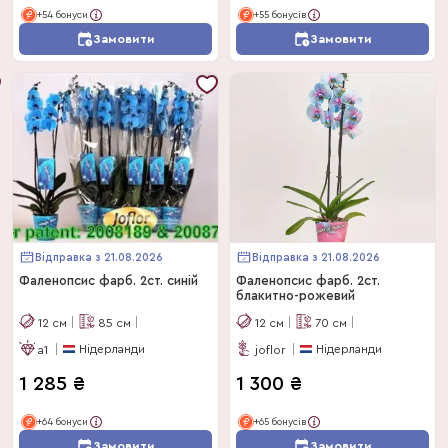
+54 бонуси
+55 бонусів
Замовити
Замовити
Відправка з 21.08.2026
Відправка з 21.08.2026
Фаленопсис фарб. 2ст. синій
Фаленопсис фарб. 2ст.
блакитно-рожевий
12
см
85
см
12
см
70
см
Нідерланди
Нідерланди
a1
joflor
1 285
₴
1 300
₴
+64 бонуси
+65 бонусів
Замовити
Замовити