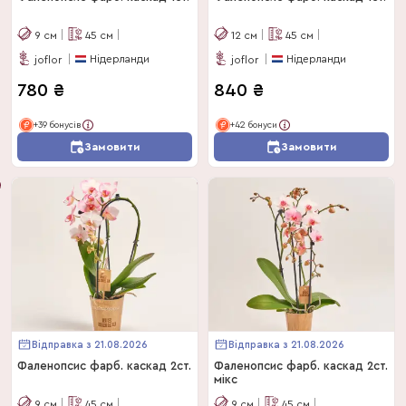
9
см
45
см
12
см
45
см
Нідерланди
Нідерланди
joflor
joflor
780
₴
840
₴
+39 бонусів
+42 бонуси
Замовити
Замовити
Відправка з 21.08.2026
Відправка з 21.08.2026
Фаленопсис фарб. каскад 2ст.
Фаленопсис фарб. каскад 2ст.
мікс
9
см
45
см
9
см
45
см