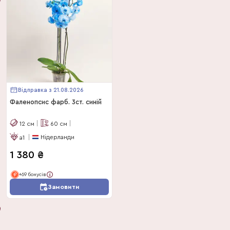
Відправка з 21.08.2026
Фаленопсис фарб. 3ст. синій
12
см
60
см
Нідерланди
a1
1 380
₴
+69 бонусів
Замовити