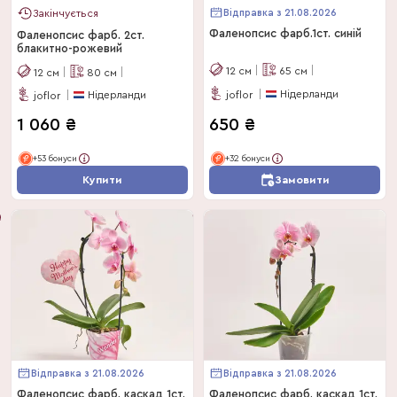
Відправка з 21.08.2026
Закінчується
Фаленопсис фарб.1ст. синій
Фаленопсис фарб. 2ст.
блакитно-рожевий
12
см
65
см
12
см
80
см
Нідерланди
Нідерланди
joflor
joflor
1 060
₴
650
₴
+53 бонуси
+32 бонуси
Купити
Замовити
Відправка з 21.08.2026
Відправка з 21.08.2026
Фаленопсис фарб. каскад 1ст.
Фаленопсис фарб. каскад 1ст.