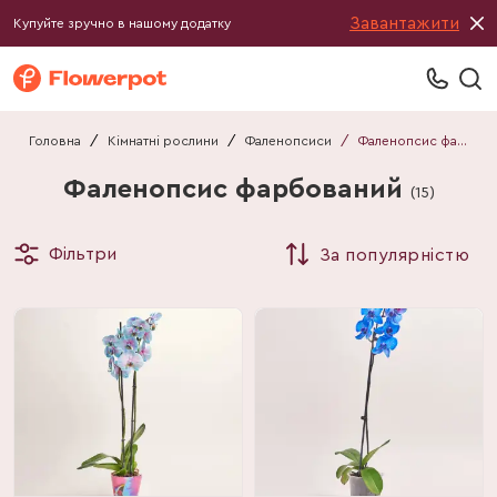
Завантажити
Купуйте зручно в нашому додатку
Головна
/
Кімнатні рослини
/
Фаленопсиси
/
Фаленопсис фарбований
Фаленопсис фарбований
(
15
)
Фільтри
За популярністю