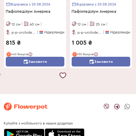
Відправка з 20.08.2026
Відправка з 20.08.2026
Пафіопеділум Америка
Пафіопеділум Америка
12
см
40
см
12
см
25
см
Нідерланди
Нідерланди
p-p-orchideeen-bv
p-p-orchideeen-bv
815
₴
1 005
₴
+40 бонусів
+50 бонусів
Замовити
Замовити
Купуйте з мобільного в наших додатках