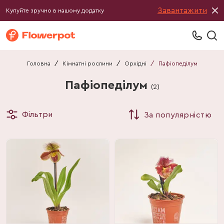
Завантажити
Купуйте зручно в нашому додатку
Головна
/
Кімнатні рослини
/
Орхідні
/
Пафіопеділум
Пафіопеділум
(
2
)
Фільтри
За популярністю