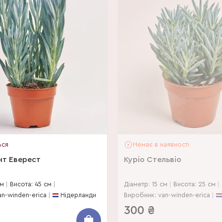
ься
Немає в наявності
нт Еверест
Куріо Стельвіо
см
Висота: 45 см
Діаметр: 15 см
Висота: 25 см
an-winden-erica
Нідерланди
Виробник: van-winden-erica
300
₴