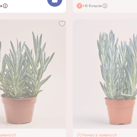
ів
+15 бонусів
аявності
Немає в наявності