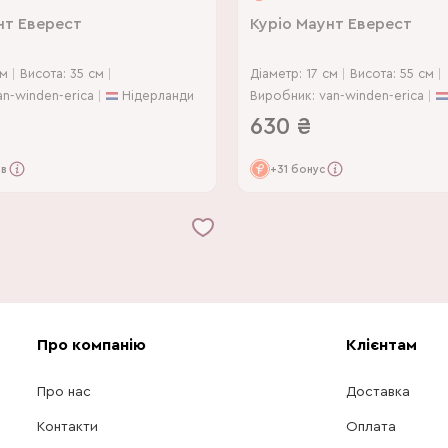
нт Еверест
Куріо Маунт Еверест
см
Висота: 35 см
Діаметр: 17 см
Висота: 55 см
an-winden-erica
Нідерланди
Виробник: van-winden-erica
630
₴
ів
+31 бонус
Про компанію
Клієнтам
Про нас
Доставка
Контакти
Оплата