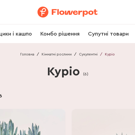
щики і кашпо
Комбо рішення
Супутні товари
Головна
/
Кімнатні рослини
/
Сукулентні
/
Куріо
Куріо
(
6
)
6