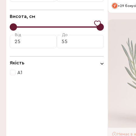
+29 бонус
Висота, см
Від
До
Якість
А1
А1
Немає в н