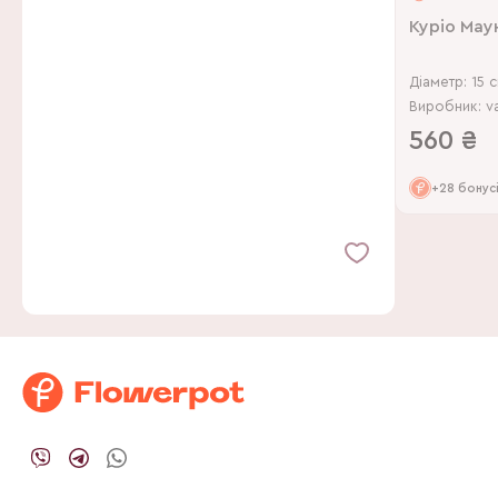
Куріо Мау
Діаметр: 15 
Виробник: v
560
₴
+28 бонус