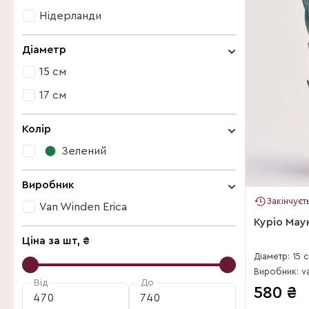
Нідерланди
Нідерланди
Діаметр
15 см
17 см
15 см
Колір
17 см
Зелений
Зелений
Виробник
Закінчуєт
Van Winden Erica
Куріо Мау
Van Winden Erica
Ціна за шт, ₴
Діаметр: 15 
Виробник: v
Від
До
580
₴