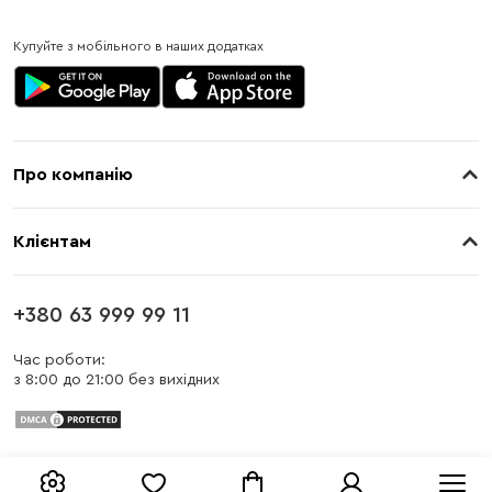
Купуйте з мобільного в наших додатках
Про компанію
Про нас
Клієнтам
Контакти
Доставка
Магазини
+380 63 999 99 11
Оплата
Блог
Час роботи:
з 8:00 до 21:00 без вихідних
Бонусна програма
Заміна та повернення
Публічна оферта