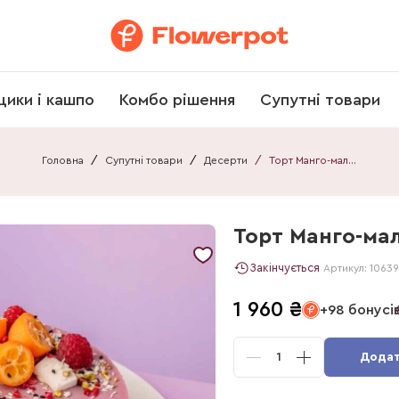
щики і кашпо
Комбо рішення
Супутні товари
Головна
/
Супутні товари
/
Десерти
/
Торт Манго-малина &JOY
Торт Манго-ма
Закінчується
Артикул:
10639
1 960
₴
+98 бонусі
1
Додат