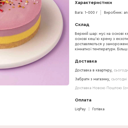
Характеристики
Вага: 1-000 г
Виробник: an
Склад
Верхній шар: мус на основі
основі кеш’ю крему з екзотич
доставляються у замороженом
кімнатної температури. Більш
Доставка
Доставка в квартиру,
сьогодн
Забрати з магазину,
сьогодні 
Доставка Новою Поштою (очі
Оплата
LiqPay
Готівка