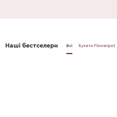
Наші бестселери
Всі
Букети Flowerpot