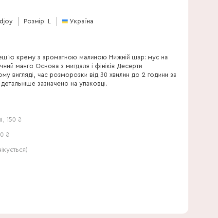
djoy
Розмір: L
Україна
 кеш’ю крему з ароматною малиною Нижній шар: мус на
ний манго Основа з мигдаля і фініків Десерти
у вигляді, час розморозки від 30 хвилин до 2 години за
 детальніше зазначено на упаковці.
і
,
150
₴
0 ₴
кується)