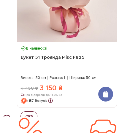
В наявності
Букет 51 Троянда Мікс F825
Висота: 50 см
Розмір: L
Ширина: 50 см
3 150
₴
4 450
₴
При відправці до 11.08.26
+157 бонусів
-
29
%