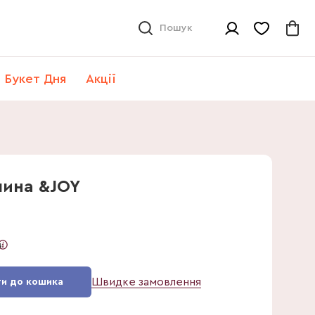
Пошук
Букет Дня
Акції
лина &JOY
в
Швидке замовлення
и до кошика