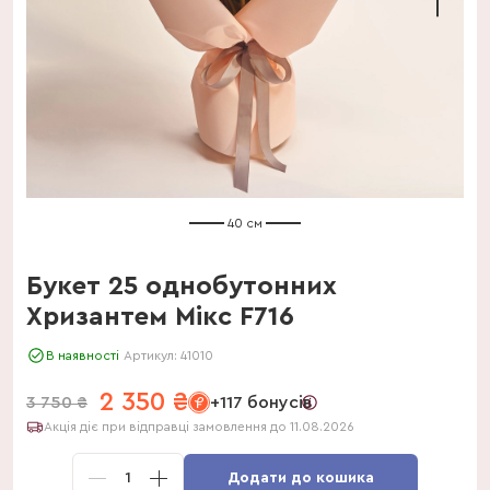
40 см
Букет 25 однобутонних
Хризантем Мікс F716
В наявності
Артикул:
41010
2 350
₴
3 750
₴
+117 бонусів
Акція діє при відправці замовлення до 11.08.2026
1
Додати до кошика