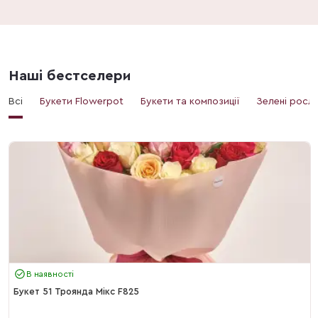
Наші бестселери
Всі
Букети Flowerpot
Букети та композиції
Зелені росл
В наявності
Букет 51 Троянда Мікс F825