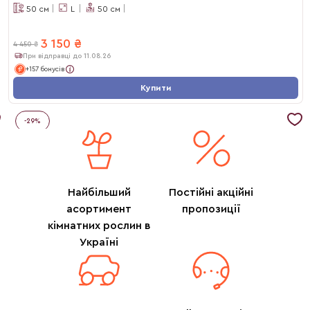
50
см
L
50
см
3 150
₴
4 450
₴
При відправці до 11.08.26
+157 бонусів
Купити
-
29
%
Найбільший
Постійні акційні
асортимент
пропозиції
кімнатних рослин в
Україні