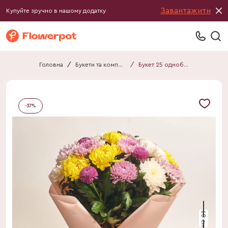
Завантажити
Купуйте зручно в нашому додатку
Головна
/
Букети та композиції
/
Букет 25 однобутонних Хризантем Мікс F716
-
37
%
60 см