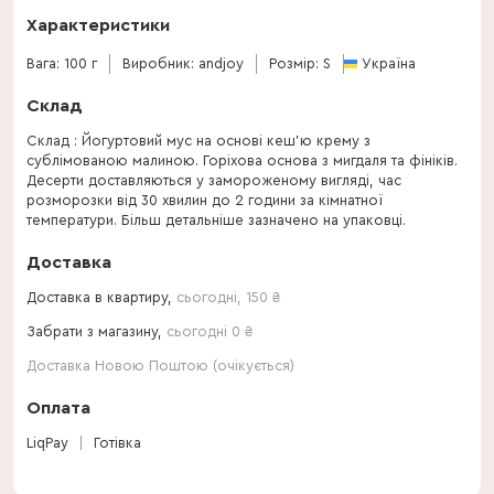
Характеристики
Вага: 100 г
Виробник: andjoy
Розмір: S
Україна
Склад
Склад : Йогуртовий мус на основі кеш’ю крему з
сублімованою малиною. Горіхова основа з мигдаля та фініків.
Десерти доставляються у замороженому вигляді, час
розморозки від 30 хвилин до 2 години за кімнатної
температури. Більш детальніше зазначено на упаковці.
Доставка
Доставка в квартиру,
сьогодні
,
150
₴
Забрати з магазину,
сьогодні 0 ₴
Доставка Новою Поштою (очікується)
Оплата
LiqPay
Готівка