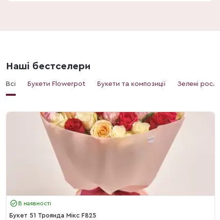
Наші бестселери
Всі
Букети Flowerpot
Букети та композиції
Зелені росл
В наявності
Букет 51 Троянда Мікс F825