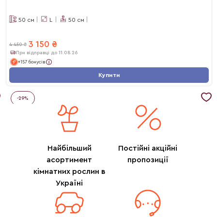
50
см
L
50
см
3 150
₴
4 450
₴
При відправці до 11.08.26
+157 бонусів
Купити
-
29
%
Найбільший
Постійні акційні
асортимент
пропозиції
кімнатних рослин в
Україні