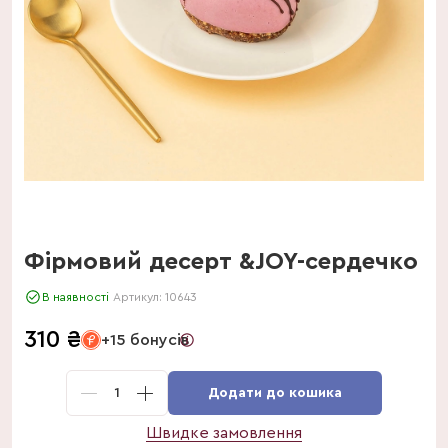
Фірмовий десерт &JOY-сердечко
В наявності
Артикул:
10643
310
₴
+15 бонусів
1
Додати до кошика
Швидке замовлення