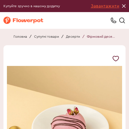
Завантажити
Купуйте зручно в нашому додатку
Головна
/
Супутні товари
/
Десерти
/
Фірмовий десерт &JOY-сердечко