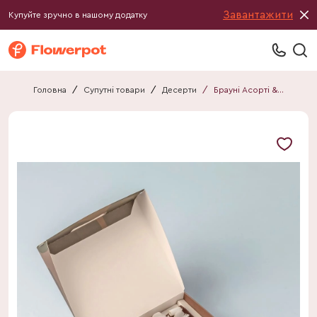
Завантажити
Купуйте зручно в нашому додатку
Головна
/
Супутні товари
/
Десерти
/
Брауні Асорті &JOY