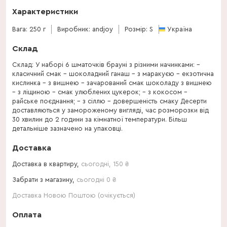
Характеристики
Вага: 250 г
Виробник: andjoy
Розмір: S
Україна
Склад
Склад: У наборі 6 шматочків брауні з різними начинками: –
класичний смак – шоколадний ганаш – з маракуєю – екзотична
кислинка – з вишнею – зачарований смак шоколаду з вишнею
– з ліщиною – смак улюблених цукерок; – з кокосом –
райське поєднання; – з сіллю – довершеність смаку Десерти
доставляються у замороженому вигляді, час розморозки від
30 хвилин до 2 години за кімнатної температури. Більш
детальніше зазначено на упаковці.
Доставка
Доставка в квартиру,
сьогодні
,
150
₴
Забрати з магазину,
сьогодні 0 ₴
Доставка Новою Поштою (очікується)
Оплата