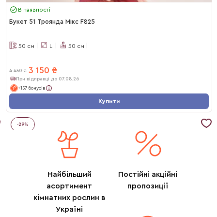
В наявності
Букет 51 Троянда Мікс F825
50
см
L
50
см
3 150
₴
4 450
₴
При відправці до 07.08.26
+157 бонусів
Купити
-
29
%
Найбільший
Постійні акційні
асортимент
пропозиції
кімнатних рослин в
Україні