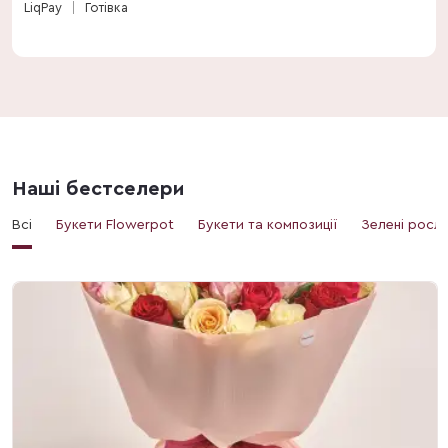
LiqPay
Готівка
Наші бестселери
Всі
Букети Flowerpot
Букети та композиції
Зелені росл