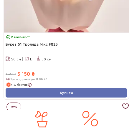
В наявності
Букет 51 Троянда Мікс F825
50
см
L
50
см
3 150
₴
4 450
₴
При відправці до 11.08.26
+157 бонусів
Купити
-
29
%