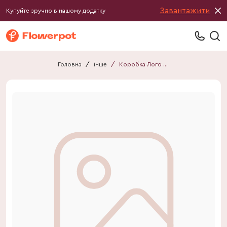
Завантажити
Купуйте зручно в нашому додатку
Головна
/
інше
/
Коробка Лого В16/Ш16 "17" кремовий