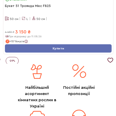
Букет 51 Троянда Мікс F825
50
см
L
50
см
3 150
₴
4 450
₴
При відправці до 11.08.26
+157 бонусів
Купити
-
29
%
Найбільший
Постійні акційні
асортимент
пропозиції
кімнатних рослин в
Україні