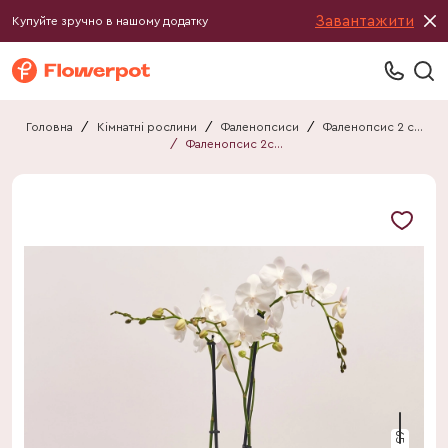
Завантажити
Купуйте зручно в нашому додатку
Головна
/
Кімнатні рослини
/
Фаленопсиси
/
Фаленопсис 2 стебла
/
Фаленопсис 2ст. білий мікс
65 см