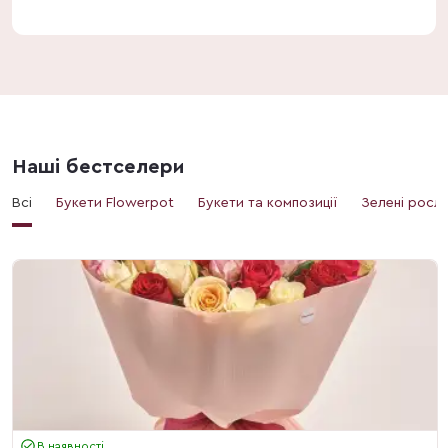
Наші бестселери
Всі
Букети Flowerpot
Букети та композиції
Зелені росл
В наявності