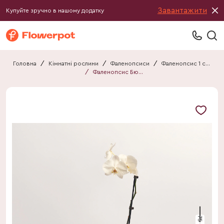
Завантажити
Купуйте зручно в нашому додатку
Головна
/
Кімнатні рослини
/
Фаленопсиси
/
Фаленопсис 1 стебло
/
Фаленопсис Бюджет 1ст.
75 см