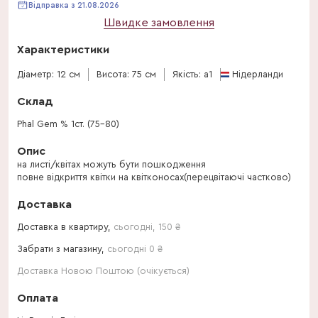
Відправка з 21.08.2026
Швидке замовлення
Характеристики
Діаметр: 12 см
Висота: 75 см
Якість: a1
Нідерланди
Склад
Phal Gem % 1ст. (75-80)
Опис
на листі/квітах можуть бути пошкодження
повне відкриття квітки на квітконосах(перецвітаючі частково)
Доставка
Доставка в квартиру,
сьогодні
,
150
₴
Забрати з магазину,
сьогодні 0 ₴
Доставка Новою Поштою (очікується)
Оплата