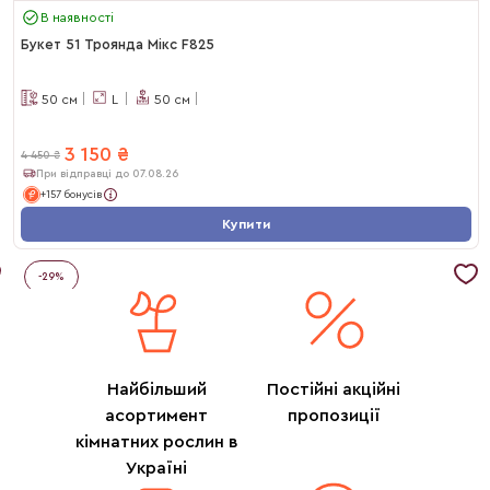
В наявності
Букет 51 Троянда Мікс F825
50
см
L
50
см
3 150
₴
4 450
₴
При відправці до 07.08.26
+157 бонусів
Купити
-
29
%
Найбільший
Постійні акційні
асортимент
пропозиції
кімнатних рослин в
Україні