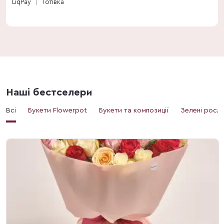
LiqPay
Готівка
Наші бестселери
Всі
Букети Flowerpot
Букети та композиції
Зелені росл