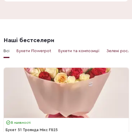
Наші бестселери
Всі
Букети Flowerpot
Букети та композиції
Зелені росл
В наявності
Букет 51 Троянда Мікс F825