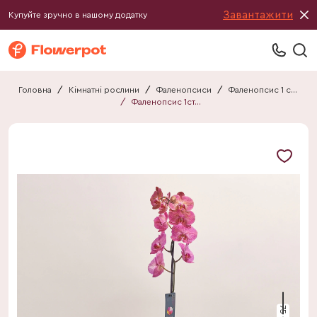
Завантажити
Купуйте зручно в нашому додатку
Головна
/
Кімнатні рослини
/
Фаленопсиси
/
Фаленопсис 1 стебло
/
Фаленопсис 1ст. мікс
75 см