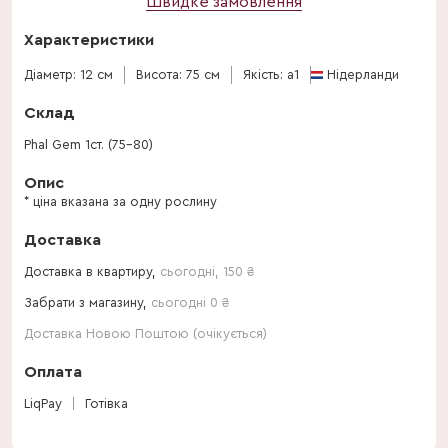
Швидке замовлення
Характеристики
Діаметр: 12 см
Висота: 75 см
Якість: a1
Нідерланди
Склад
Phal Gem 1ст. (75-80)
Опис
* ціна вказана за одну рослину
Доставка
Доставка в квартиру,
сьогодні
,
150
₴
Забрати з магазину,
сьогодні 0 ₴
Доставка Новою Поштою (очікується)
Оплата
LiqPay
Готівка