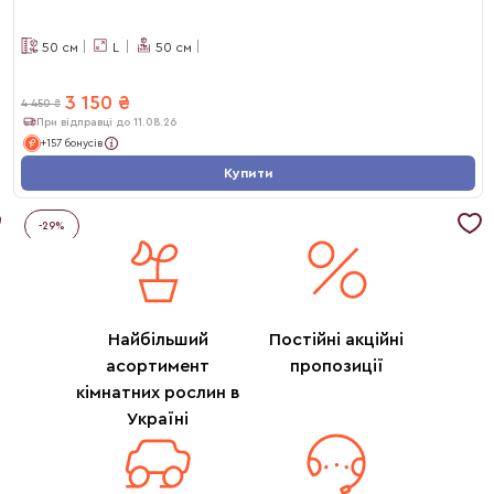
50
см
L
50
см
3 150
₴
4 450
₴
При відправці до 11.08.26
+157 бонусів
Купити
-
29
%
Найбільший
Постійні акційні
асортимент
пропозиції
кімнатних рослин в
Україні