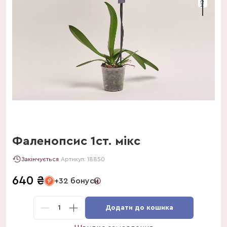
Фаленопсис 1ст. мікс
Закінчується
Артикул:
18850
640
₴
+32 бонуси
1
Додати до кошика