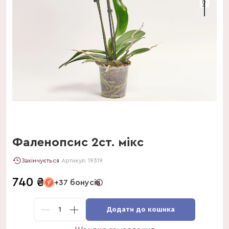
Фаленопсис 2ст. мікс
Закінчується
Артикул:
19319
740
₴
+37 бонусів
1
Додати до кошика