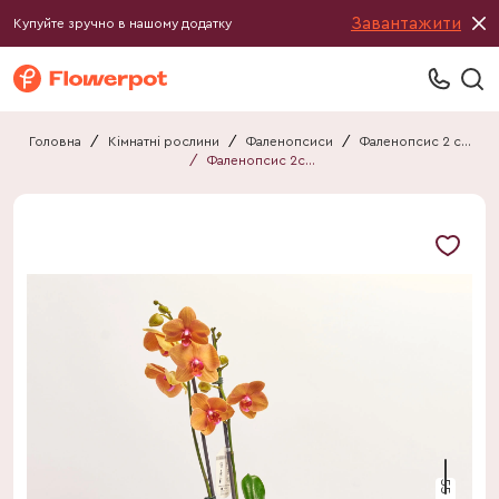
Завантажити
Купуйте зручно в нашому додатку
Головна
/
Кімнатні рослини
/
Фаленопсиси
/
Фаленопсис 2 стебла
/
Фаленопсис 2ст. мікс
55 см