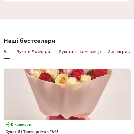
Наші бестселери
Всі
Букети Flowerpot
Букети та композиції
Зелені росл
В наявності
Букет 51 Троянда Мікс F825