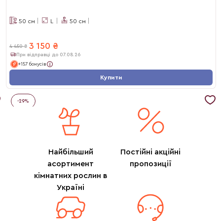
50
см
L
50
см
3 150
₴
4 450
₴
При відправці до 07.08.26
+157 бонусів
Купити
-
29
%
Найбільший
Постійні акційні
асортимент
пропозиції
кімнатних рослин в
Україні