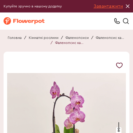
Завантажити
Купуйте зручно в нашому додатку
Головна
/
Кімнатні рослини
/
Фаленопсиси
/
Фаленопсис каскад
/
Фаленопсис каскад 1ст. мікс
50 см