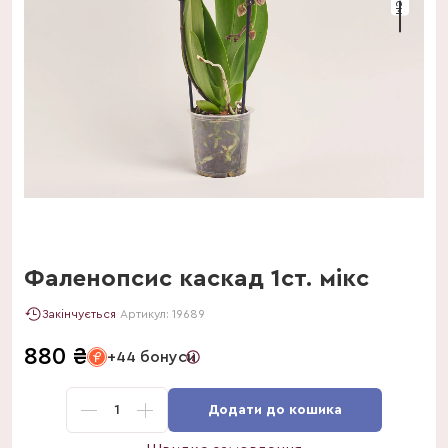
Фаленопсис каскад 1ст. мікс
Закінчується
Артикул:
19689
880
₴
+44 бонуси
1
Додати до кошика