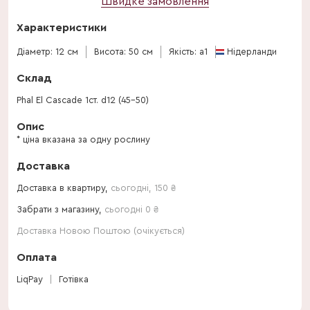
Швидке замовлення
Характеристики
Діаметр: 12 см
Висота: 50 см
Якість: a1
Нідерланди
Склад
Phal El Cascade 1ст. d12 (45-50)
Опис
* ціна вказана за одну рослину
Доставка
Доставка в квартиру,
сьогодні
,
150
₴
Забрати з магазину,
сьогодні 0 ₴
Доставка Новою Поштою (очікується)
Оплата
LiqPay
Готівка