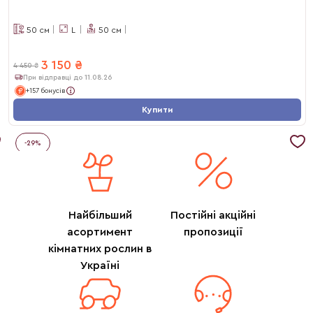
50
см
L
50
см
3 150
₴
4 450
₴
При відправці до 11.08.26
+157 бонусів
Купити
-
29
%
Найбільший
Постійні акційні
асортимент
пропозиції
кімнатних рослин в
Україні