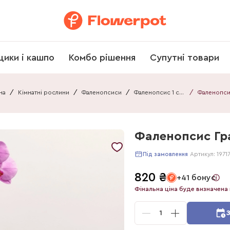
щики і кашпо
Комбо рішення
Супутні товари
на
/
Кімнатні рослини
/
Фаленопсиси
/
Фаленопсис 1 стебло
/
Фаленопсис Гра
Артикул:
1971
Під замовлення
820
₴
+41 бонус
Фінальна ціна буде визначена 
1