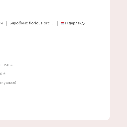
90 см
см
Виробник: florious-orchids
Нідерланди
і
,
150
₴
0 ₴
кується)