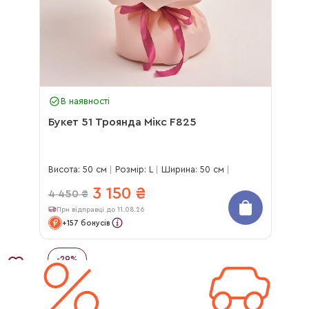
В наявності
Букет 51 Троянда Мікс F825
Висота: 50 см
Розмір: L
Ширина: 50 см
3 150
₴
4 450
₴
При відправці до 11.08.26
+157 бонусів
-
29
%