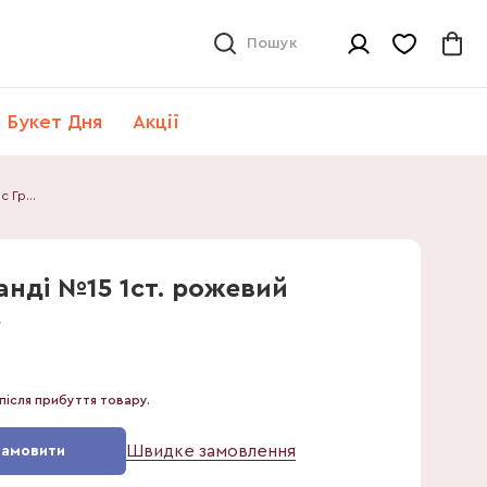
Пошук
Букет Дня
Акції
Фаленопсис Гранді №15 1ст. рожевий
нді №15 1ст. рожевий
7
після прибуття товару.
Швидке замовлення
Замовити