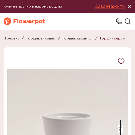
Завантажити
Купуйте зручно в нашому додатку
Головна
/
Горщики і кашпо
/
Горщик керамічний
/
Горщик керамічний 010911010101
11 см