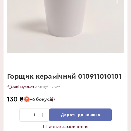
Горщик керамічний 010911010101
Закінчується
Артикул:
19829
130
₴
+6 бонусів
1
Додати до кошика
Швидке замовлення