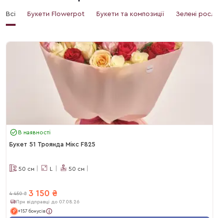
Всі
Букети Flowerpot
Букети та композиції
Зелені росл
В наявності
Букет 51 Троянда Мікс F825
50
см
L
50
см
3 150
₴
4 450
₴
При відправці до 07.08.26
+157 бонусів