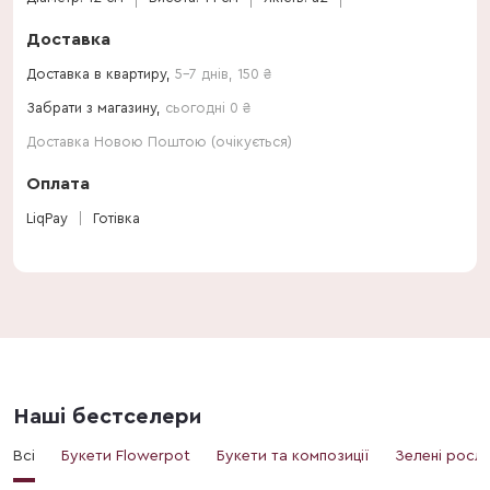
Доставка
Доставка в квартиру,
5-7 днів
,
150
₴
Забрати з магазину,
сьогодні 0 ₴
Доставка Новою Поштою (очікується)
Оплата
LiqPay
Готівка
Наші бестселери
Всі
Букети Flowerpot
Букети та композиції
Зелені росл