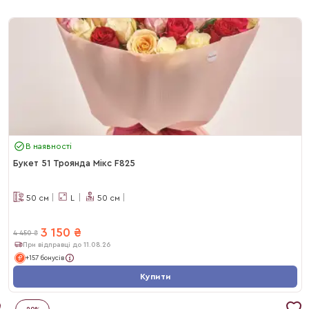
В наявності
Букет 51 Троянда Мікс F825
50
см
L
50
см
3 150
₴
4 450
₴
При відправці до 11.08.26
+157 бонусів
Купити