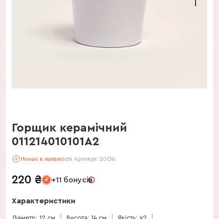
Горщик керамічний
011214010101A2
Немає в наявності
Артикул:
20134
220
₴
+11 бонусів
Характеристики
Діаметр: 12 см
Висота: 14 см
Якість: a2