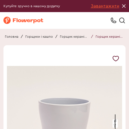
Завантажити
Купуйте зручно в нашому додатку
Головна
/
Горщики і кашпо
/
Горщик керамічний
/
Горщик керамічний 011214010101A2
14 см