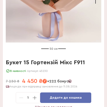
50 см
Букет 15 Гортензій Мікс F911
В наявності
Артикул:
45230
4 450
₴
7 250
₴
+222 бонуси
Акція діє при відправці замовлення до 11.08.2026
1
Додати до кошика