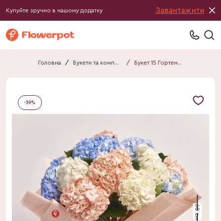
Завантажити
Купуйте зручно в нашому додатку
Головна
/
Букети та композиції
/
Букет 15 Гортензій Мікс F911
-
39
%
60 см