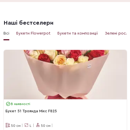
Наші бестселери
Всі
Букети Flowerpot
Букети та композиції
Зелені росл
В наявності
Букет 51 Троянда Мікс F825
50
см
L
50
см