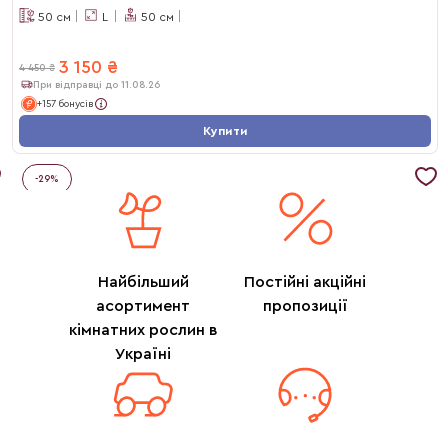
50
см
L
50
см
3 150
₴
4 450
₴
При відправці до 11.08.26
+157 бонусів
Купити
-
29
%
Найбільший
Постійні акційні
асортимент
пропозиції
кімнатних рослин в
Україні