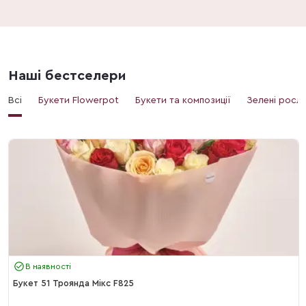
Наші бестселери
Всі
Букети Flowerpot
Букети та композиції
Зелені росл
В наявності
Букет 51 Троянда Мікс F825