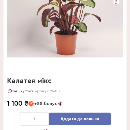
Калатея мікс
Закінчується
Артикул:
21680
1 100
₴
+55 бонусів
1
Додати до кошика