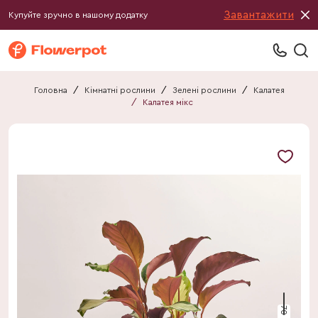
Завантажити
Купуйте зручно в нашому додатку
Головна
/
Кімнатні рослини
/
Зелені рослини
/
Калатея
/
Калатея мікс
70 см