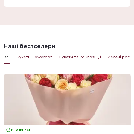
Наші бестселери
Всі
Букети Flowerpot
Букети та композиції
Зелені росл
В наявності