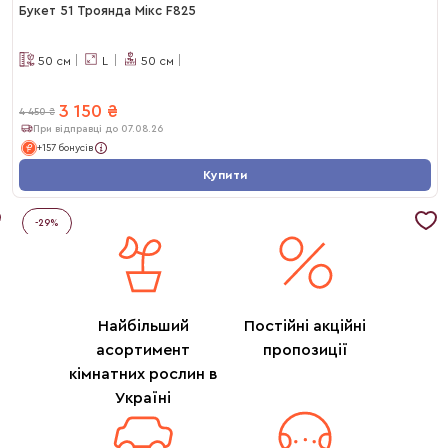
Букет 51 Троянда Мікс F825
50
см
L
50
см
3 150
₴
4 450
₴
При відправці до 07.08.26
+157 бонусів
Купити
-
29
%
Найбільший
Постійні акційні
асортимент
пропозиції
кімнатних рослин в
Україні