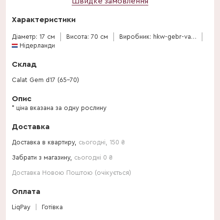
Швидке замовлення
Характеристики
Діаметр: 17 см
Висота: 70 см
Виробник: hkw-gebr-valstar
Нідерланди
Склад
Calat Gem d17 (65-70)
Опис
* ціна вказана за одну рослину
Доставка
Доставка в квартиру,
сьогодні
,
150
₴
Забрати з магазину,
сьогодні 0 ₴
Доставка Новою Поштою (очікується)
Оплата
LiqPay
Готівка