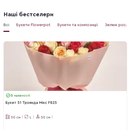
Наші бестселери
Всі
Букети Flowerpot
Букети та композиції
Зелені росл
В наявності
Букет 51 Троянда Мікс F825
50
см
L
50
см