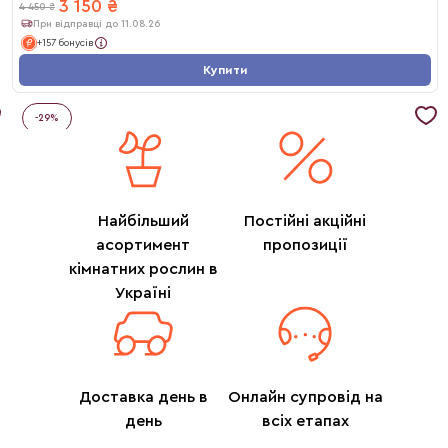
3 150
₴
4 450
₴
При відправці до 11.08.26
+157 бонусів
Купити
-
29
%
Найбільший
Постійні акційні
асортимент
пропозиції
кімнатних рослин в
Україні
Доставка день в
Онлайн супровід на
день
всіх етапах