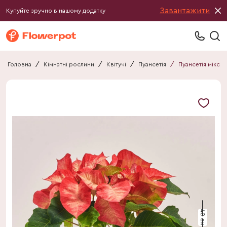
Завантажити
Купуйте зручно в нашому додатку
Головна
/
Кімнатні рослини
/
Квітучі
/
Пуансетія
/
Пуансетія мікс
40 см