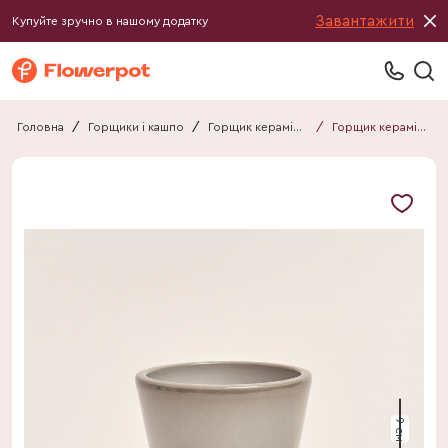
Завантажити
Купуйте зручно в нашому додатку
Головна
/
Горщики і кашпо
/
Горщик керамічний
/
Горщик керамічний 011109080101
9 см