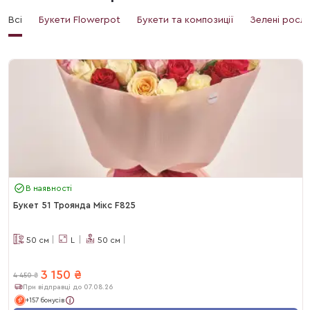
Всі
Букети Flowerpot
Букети та композиції
Зелені росл
В наявності
Букет 51 Троянда Мікс F825
50
см
L
50
см
3 150
₴
4 450
₴
При відправці до 07.08.26
+157 бонусів