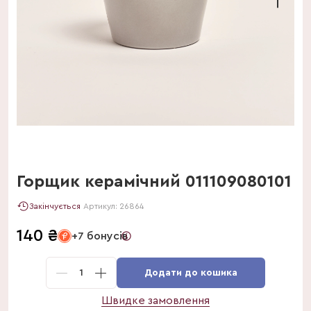
Горщик керамічний 011109080101
Закінчується
Артикул:
26864
140
₴
+7 бонусів
1
Додати до кошика
Швидке замовлення