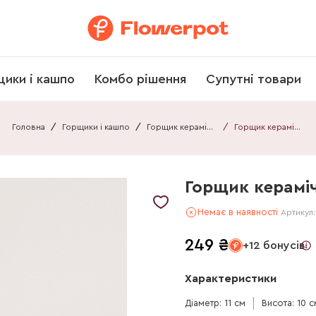
щики і кашпо
Комбо рішення
Супутні товари
Головна
/
Горщики і кашпо
/
Горщик керамічний
/
Горщик керамічний 011110130109
Горщик кераміч
Немає в наявності
Артикул
249
₴
+12 бонусів
Характеристики
Діаметр: 11 см
Висота: 10 с