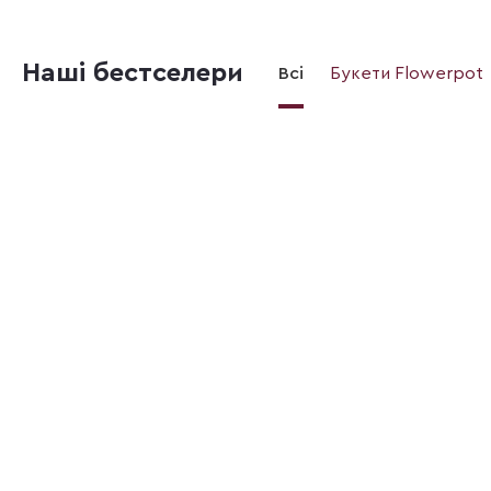
Наші бестселери
Всі
Букети Flowerpot