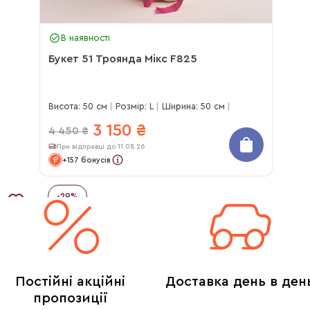
В наявності
Букет 51 Троянда Мікс F825
Висота: 50 см
Розмір: L
Ширина: 50 см
3 150
₴
4 450
₴
При відправці до 11.08.26
+157 бонусів
-
29
%
Постійні акційні
Доставка день в ден
пропозиції