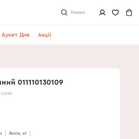
Пошук
Букет Дня
Акції
ний 011110130109
:
26888
м
Якість: a1