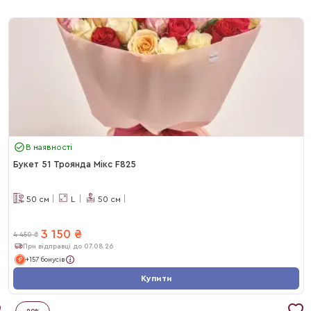
В наявності
Букет 51 Троянда Мікс F825
50
см
L
50
см
3 150
₴
4 450
₴
При відправці до 07.08.26
+157 бонусів
Купити