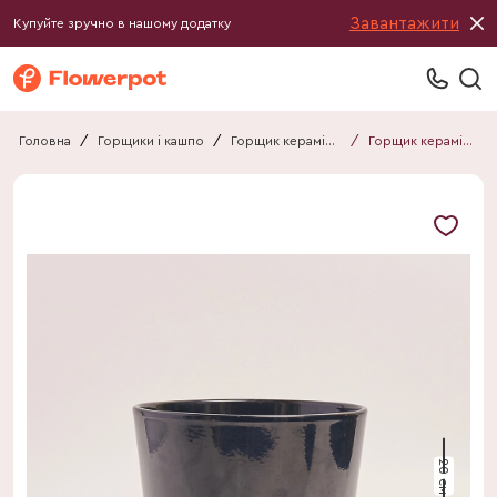
Завантажити
Купуйте зручно в нашому додатку
Головна
/
Горщики і кашпо
/
Горщик керамічний
/
Горщик керамічний 012020090101
20 см