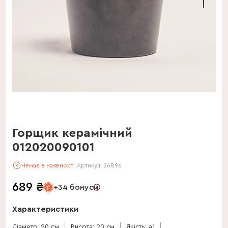
Горщик керамічний
012020090101
Немає в наявності
Артикул:
26896
689
₴
+34 бонуси
Характеристики
Діаметр: 20 см
Висота: 20 см
Якість: a1