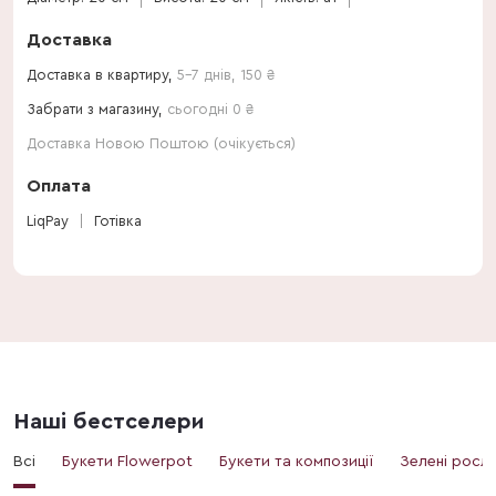
Доставка
Доставка в квартиру,
5-7 днів
,
150
₴
Забрати з магазину,
сьогодні 0 ₴
Доставка Новою Поштою (очікується)
Оплата
LiqPay
Готівка
Наші бестселери
Всі
Букети Flowerpot
Букети та композиції
Зелені росл