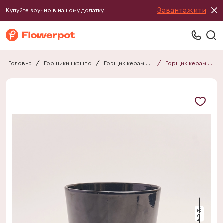
Завантажити
Купуйте зручно в нашому додатку
Головна
/
Горщики і кашпо
/
Горщик керамічний
/
Горщик керамічний
12 см