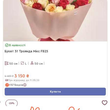
В наявності
Букет 51 Троянда Мікс F825
50
см
L
50
см
3 150
₴
4 450
₴
При відправці до 11.08.26
+157 бонусів
Купити
-
29
%