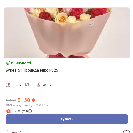
В наявності
Букет 51 Троянда Мікс F825
50
см
L
50
см
3 150
₴
4 450
₴
При відправці до 11.08.26
+157 бонусів
Купити