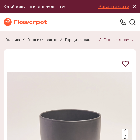
Завантажити
Купуйте зручно в нашому додатку
Головна
/
Горщики і кашпо
/
Горщик керамічний
/
Горщик керамічний 012625090101
25 см