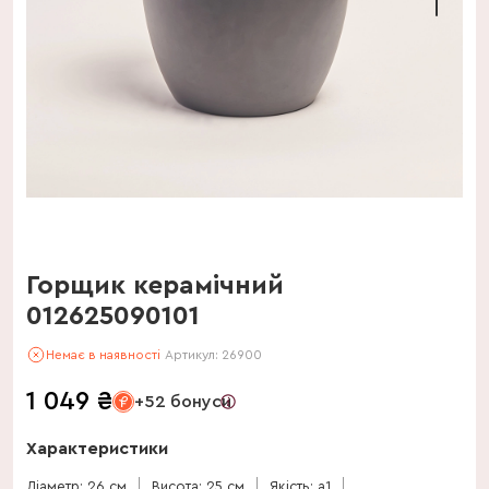
Горщик керамічний
012625090101
Немає в наявності
Артикул:
26900
1 049
₴
+52 бонуси
Характеристики
Діаметр: 26 см
Висота: 25 см
Якість: a1