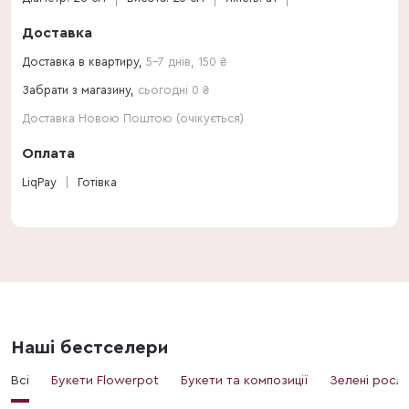
Доставка
Доставка в квартиру,
5-7 днів
,
150
₴
Забрати з магазину,
сьогодні 0 ₴
Доставка Новою Поштою (очікується)
Оплата
LiqPay
Готівка
Наші бестселери
Всі
Букети Flowerpot
Букети та композиції
Зелені росл