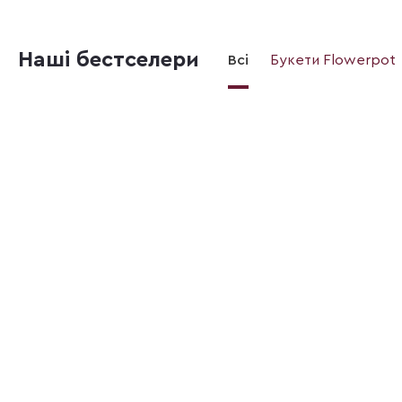
Наші бестселери
Всі
Букети Flowerpot