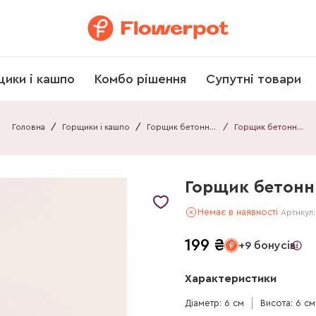
щики і кашпо
Комбо рішення
Супутні товари
Головна
/
Горщики і кашпо
/
Горщик бетонний
/
Горщик бетонний 031212080111А2
Горщик бетонн
Немає в наявності
Артикул
199
₴
+9 бонусів
Характеристики
Діаметр: 6 см
Висота: 6 см