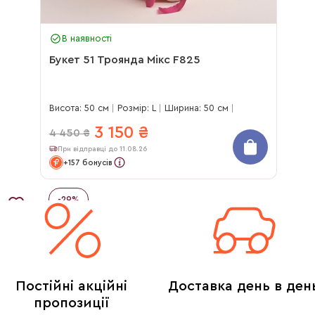
В наявності
Букет 51 Троянда Мікс F825
Висота: 50 см
Розмір: L
Ширина: 50 см
3 150
₴
4 450
₴
При відправці до 11.08.26
+157 бонусів
-
29
%
Постійні акційні
Доставка день в ден
пропозиції