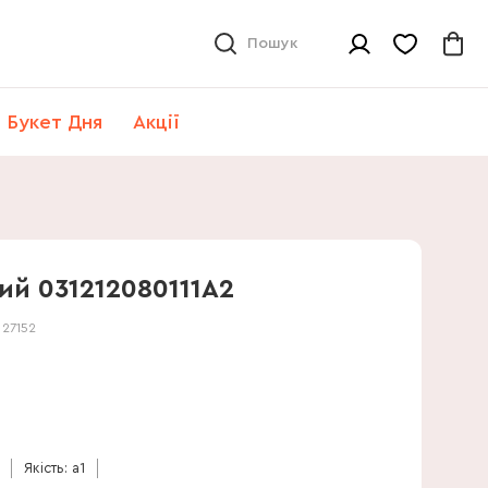
Пошук
Букет Дня
Акції
ий 031212080111А2
:
27152
Якість: a1