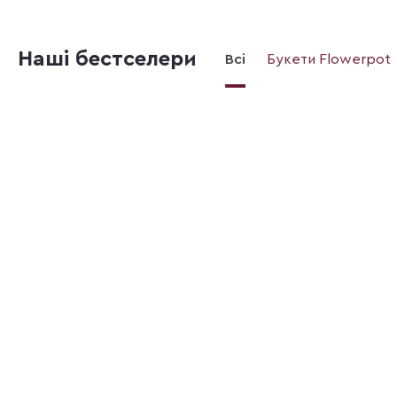
Наші бестселери
Всі
Букети Flowerpot