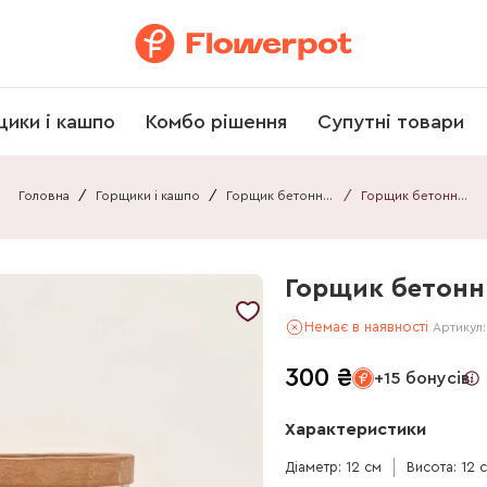
щики і кашпо
Комбо рішення
Супутні товари
Головна
/
Горщики і кашпо
/
Горщик бетонний
/
Горщик бетонний 031212110111
Горщик бетонни
Немає в наявності
Артикул
300
₴
+15 бонусів
Характеристики
Діаметр: 12 см
Висота: 12 