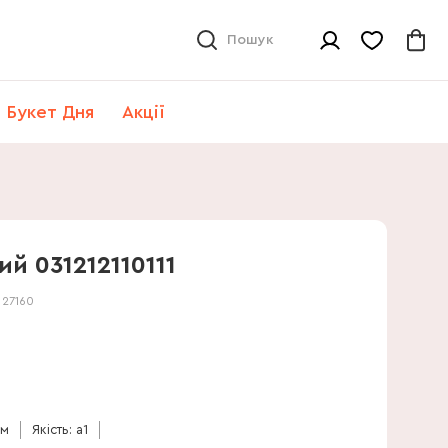
Пошук
Букет Дня
Акції
й 031212110111
:
27160
см
Якість: a1