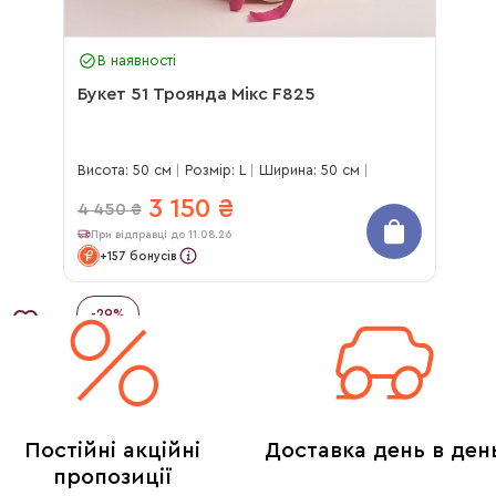
В наявності
Букет 51 Троянда Мікс F825
Висота: 50 см
Розмір: L
Ширина: 50 см
3 150
₴
4 450
₴
При відправці до 11.08.26
+157 бонусів
-
29
%
Постійні акційні
Доставка день в ден
пропозиції