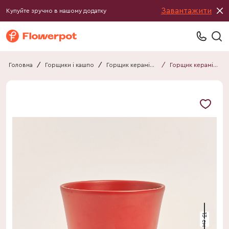
Завантажити
Купуйте зручно в нашому додатку
Головна
/
Горщики і кашпо
/
Горщик керамічний
/
Горщик керамічний 011213030101
13 см