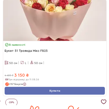
В наявності
Букет 51 Троянда Мікс F825
50
см
L
50
см
3 150
₴
4 450
₴
При відправці до 11.08.26
+157 бонусів
Купити
-
29
%