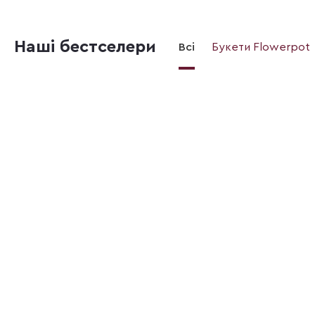
Наші бестселери
Всі
Букети Flowerpot