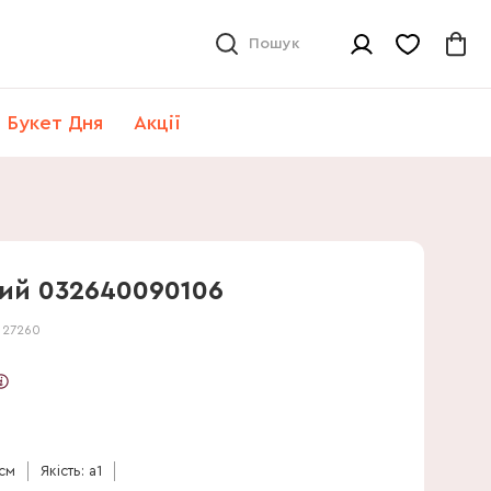
Пошук
Букет Дня
Акції
ий 032640090106
:
27260
 см
Якість: a1