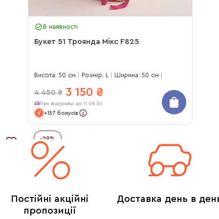
В наявності
Букет 51 Троянда Мікс F825
Висота: 50 см
Розмір: L
Ширина: 50 см
3 150
₴
4 450
₴
При відправці до 11.08.26
+157 бонусів
-
29
%
Постійні акційні
Доставка день в ден
пропозиції