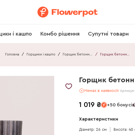
щики і кашпо
Комбо рішення
Супутні товари
Головна
/
Горщики і кашпо
/
Горщик бетонний
/
Горщик бетонний 032640090106
Горщик бетонн
Немає в наявності
Артикул
1 019
₴
+50 бонусів
Характеристики
Діаметр: 26 см
Висота: 40