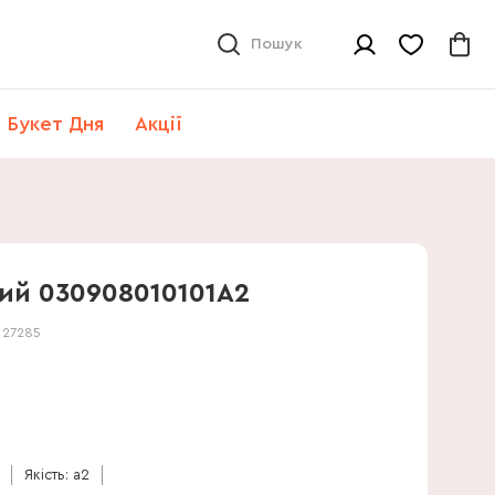
Пошук
Букет Дня
Акції
ий 030908010101А2
:
27285
Якість: a2