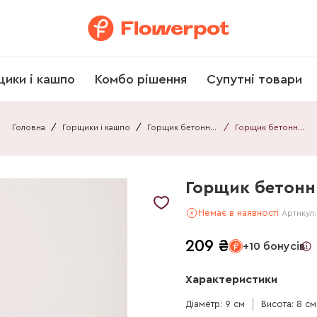
щики і кашпо
Комбо рішення
Супутні товари
Головна
/
Горщики і кашпо
/
Горщик бетонний
/
Горщик бетонний 030908010101А2
Горщик бетонн
Немає в наявності
Артикул
209
₴
+10 бонусів
Характеристики
Діаметр: 9 см
Висота: 8 см