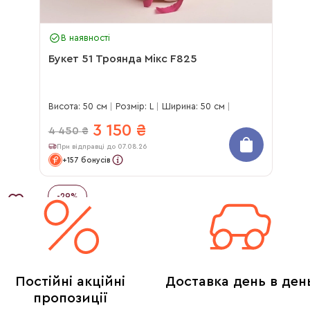
В наявності
Букет 51 Троянда Мікс F825
Висота: 50 см
Розмір: L
Ширина: 50 см
3 150
₴
4 450
₴
При відправці до 07.08.26
+157 бонусів
-
29
%
Постійні акційні
Доставка день в ден
пропозиції