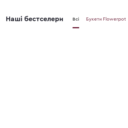
Наші бестселери
Всі
Букети Flowerpot