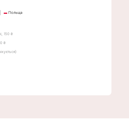
Польща
і
,
150
₴
0 ₴
кується)