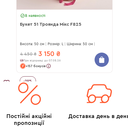
В наявності
Букет 51 Троянда Мікс F825
Висота: 50 см
Розмір: L
Ширина: 50 см
3 150
₴
4 450
₴
При відправці до 07.08.26
+157 бонусів
-
29
%
Постійні акційні
Доставка день в ден
пропозиції