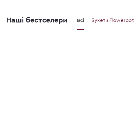
Наші бестселери
Всі
Букети Flowerpot