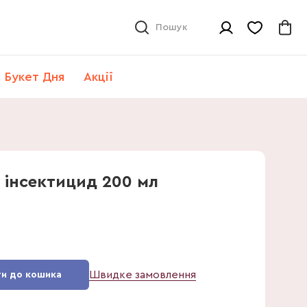
Пошук
Букет Дня
Акції
 інсектицид 200 мл
6
Швидке замовлення
и до кошика