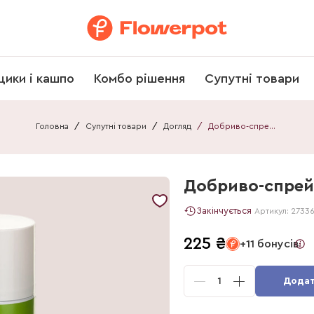
щики і кашпо
Комбо рішення
Супутні товари
Головна
/
Супутні товари
/
Догляд
/
Добриво-спрей інсектицид 200 мл
Добриво-спрей
Закінчується
Артикул:
2733
225
₴
+11 бонусів
1
Додат