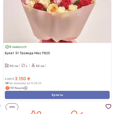
В наявності
Букет 51 Троянда Мікс F825
50
см
L
50
см
3 150
₴
4 450
₴
При відправці до 14.08.26
+157 бонусів
Купити
-
29
%