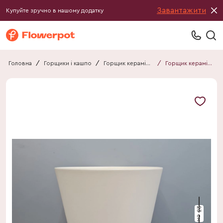
Завантажити
Купуйте зручно в нашому додатку
Головна
/
Горщики і кашпо
/
Горщик керамічний
/
Горщик керамічний 012323130101
23 см