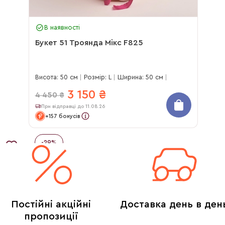
В наявності
Букет 51 Троянда Мікс F825
Висота: 50 см
Розмір: L
Ширина: 50 см
3 150
₴
4 450
₴
При відправці до 11.08.26
+157 бонусів
-
29
%
Постійні акційні
Доставка день в ден
пропозиції