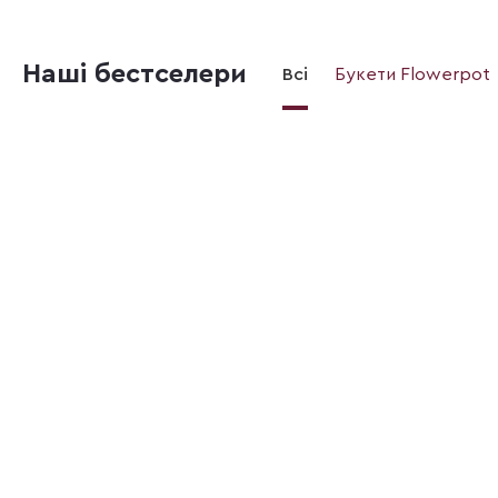
Наші бестселери
Всі
Букети Flowerpot