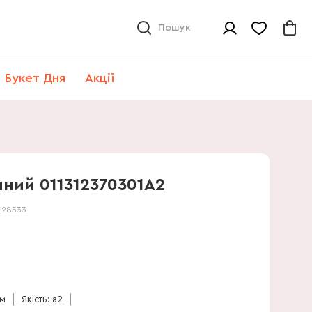
Пошук
Букет Дня
Акції
ний 011312370301А2
:
28533
см
Якість: a2