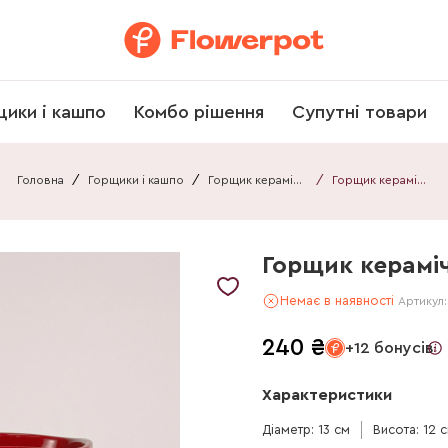
щики і кашпо
Комбо рішення
Супутні товари
Головна
/
Горщики і кашпо
/
Горщик керамічний
/
Горщик керамічний 011312370301А2
Горщик кераміч
Немає в наявності
Артикул
240
₴
+12 бонусів
Характеристики
Діаметр: 13 см
Висота: 12 