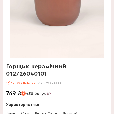
Горщик керамічний
012726040101
Немає в наявності
Артикул:
28588
769
₴
+38 бонусів
Характеристики
Діаметр: 27 см
Висота: 26 см
Якість: a1