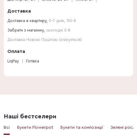
Доставка
Доставка в квартиру,
5-7 днів
,
150
₴
Забрати з магазину,
сьогодні 0 ₴
Доставка Новою Поштою (очікується)
Оплата
LiqPay
Готівка
Наші бестселери
Всі
Букети Flowerpot
Букети та композиції
Зелені росл