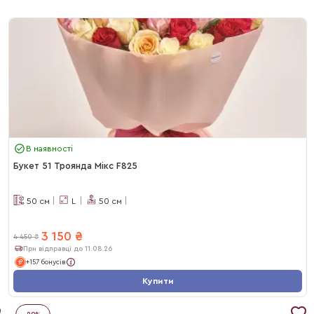
В наявності
Букет 51 Троянда Мікс F825
50
см
L
50
см
3 150
₴
4 450
₴
При відправці до 11.08.26
+157 бонусів
Купити