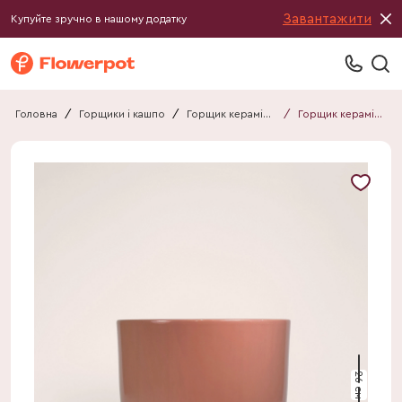
Завантажити
Купуйте зручно в нашому додатку
Головна
/
Горщики і кашпо
/
Горщик керамічний
/
Горщик керамічний 012726040101
26 см