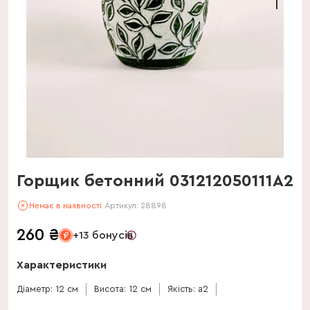
Горщик бетонний 031212050111А2
Немає в наявності
Артикул:
28898
260
₴
+13 бонусів
Характеристики
Діаметр: 12 см
Висота: 12 см
Якість: a2