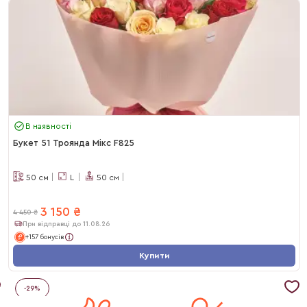
В наявності
Букет 51 Троянда Мікс F825
50
см
L
50
см
3 150
₴
4 450
₴
При відправці до 11.08.26
+157 бонусів
Купити
-
29
%