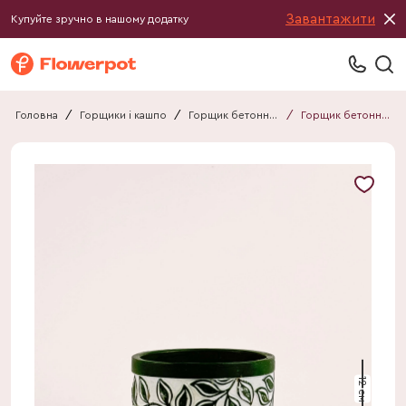
Завантажити
Купуйте зручно в нашому додатку
Головна
/
Горщики і кашпо
/
Горщик бетонний
/
Горщик бетонний 031212050111А2
12 см