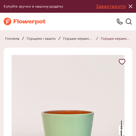
Завантажити
Купуйте зручно в нашому додатку
Головна
/
Горщики і кашпо
/
Горщик керамічний
/
Горщик керамічний 011819510101
19 см