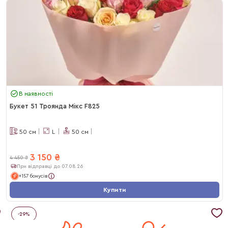
В наявності
Букет 51 Троянда Мікс F825
50
см
L
50
см
3 150
₴
4 450
₴
При відправці до 07.08.26
+157 бонусів
Купити
-
29
%