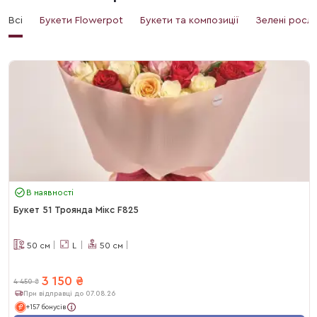
Всі
Букети Flowerpot
Букети та композиції
Зелені росл
В наявності
Букет 51 Троянда Мікс F825
50
см
L
50
см
3 150
₴
4 450
₴
При відправці до 07.08.26
+157 бонусів