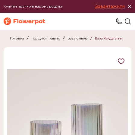
Завантажити
Купуйте зручно в нашому додатку
Головна
/
Горщики і кашпо
/
Ваза скляна
/
Ваза Райдуга велика