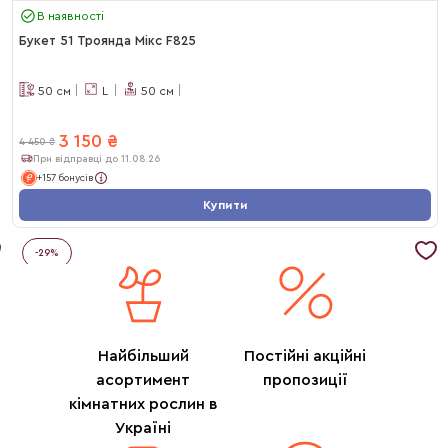
В наявності
Букет 51 Троянда Мікс F825
50
см
L
50
см
3 150
₴
4 450
₴
При відправці до 11.08.26
+157 бонусів
Купити
-
29
%
Найбільший
Постійні акційні
асортимент
пропозиції
кімнатних рослин в
Україні