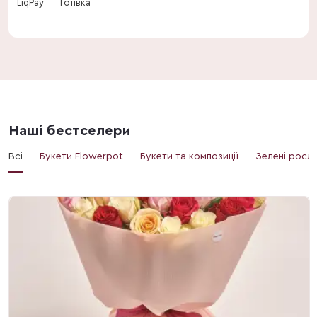
LiqPay
Готівка
Наші бестселери
Всі
Букети Flowerpot
Букети та композиції
Зелені росл