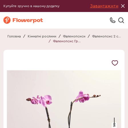
Завантажити
Купуйте зручно в нашому додатку
Головна
/
Кімнатні рослини
/
Фаленопсиси
/
Фаленопсис 2 стебла
/
Фаленопсис Гранді №15 2ст. мікс
85 см