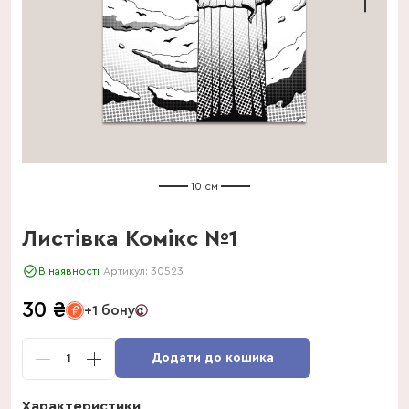
10 см
Листівка Комікс №1
В наявності
Артикул:
30523
30
₴
+1 бонус
Додати до кошика
1
Характеристики