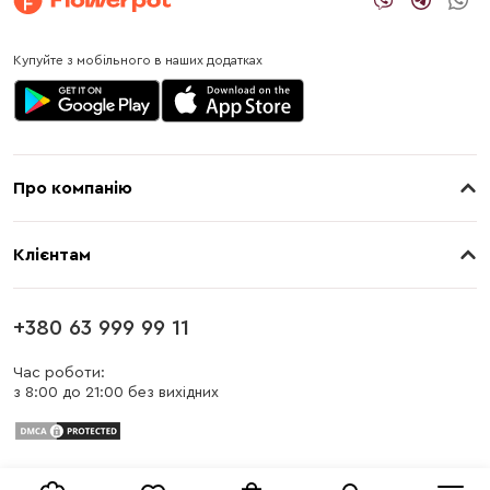
Купуйте з мобільного в наших додатках
Про компанію
Про нас
Клієнтам
Контакти
Доставка
Магазини
+380 63 999 99 11
Оплата
Блог
Час роботи:
з 8:00 до 21:00 без вихідних
Бонусна програма
Заміна та повернення
Публічна оферта