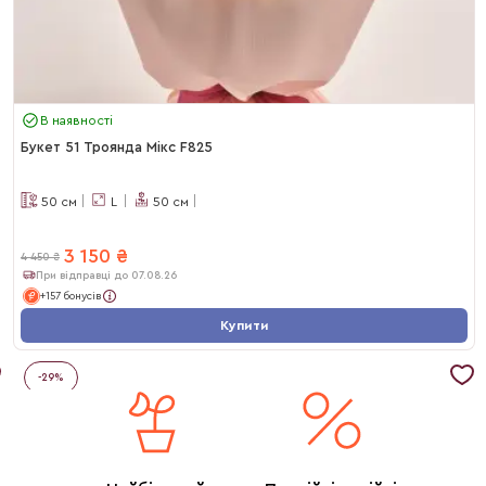
В наявності
Букет 51 Троянда Мікс F825
50
см
L
50
см
3 150
₴
4 450
₴
При відправці до 07.08.26
+157 бонусів
Купити
-
29
%