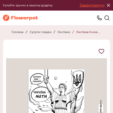
Завантажити
Купуйте зручно в нашому додатку
Головна
/
Супутні товари
/
Листівки
/
Листівка Комікс №1
15 см