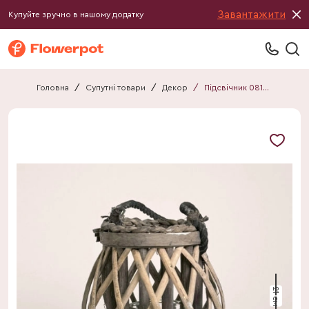
Завантажити
Купуйте зручно в нашому додатку
Головна
/
Супутні товари
/
Декор
/
Підсвічник 081321290517
21 см