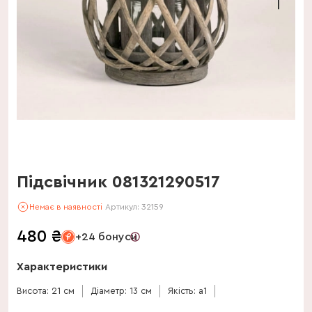
Підсвічник 081321290517
Немає в наявності
Артикул:
32159
480
₴
+24 бонуси
Характеристики
Висота: 21 см
Діаметр: 13 см
Якість: a1