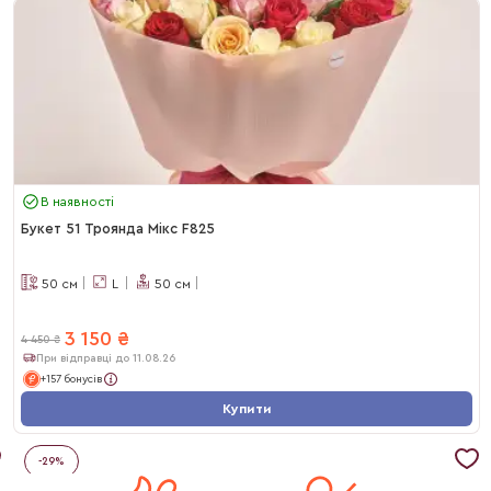
В наявності
Букет 51 Троянда Мікс F825
50
см
L
50
см
3 150
₴
4 450
₴
При відправці до 11.08.26
+157 бонусів
Купити
-
29
%