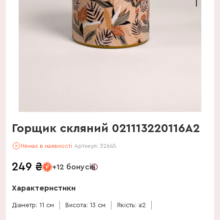
Горщик скляний 021113220116А2
Немає в наявності
Артикул:
32645
249
₴
+12 бонусів
Характеристики
Діаметр: 11 см
Висота: 13 см
Якість: a2