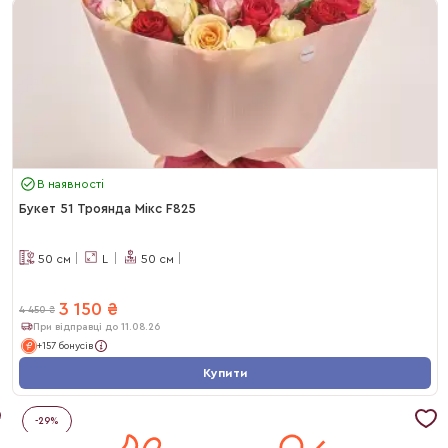
В наявності
Букет 51 Троянда Мікс F825
50
см
L
50
см
3 150
₴
4 450
₴
При відправці до 11.08.26
+157 бонусів
Купити
-
29
%