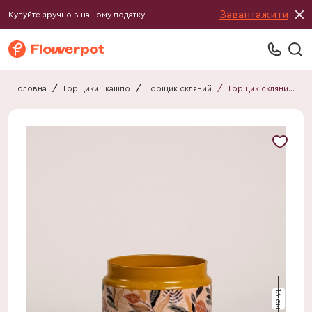
Завантажити
Купуйте зручно в нашому додатку
Головна
/
Горщики і кашпо
/
Горщик скляний
/
Горщик скляний 021113220116А2
13 см