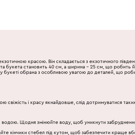
екзотичною красою. Він складається з екзотичного півде
та букета становить 40 см, а ширина – 25 см, що робить 
му букеті обрана з особливою увагою до деталей, що роби
вою свіжість і красу якнайдовше, слід дотримуватися так
ою водою. Щодня змінюйте воду, щоб уникнути забруднення
ізайте кінчики стебел під кутом, щоб забезпечити краще в