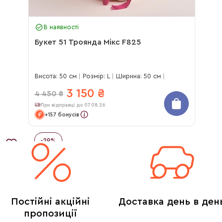
В наявності
Букет 51 Троянда Мікс F825
Висота: 50 см
Розмір: L
Ширина: 50 см
3 150
₴
4 450
₴
При відправці до 07.08.26
+157 бонусів
-
29
%
Постійні акційні
Доставка день в ден
пропозиції