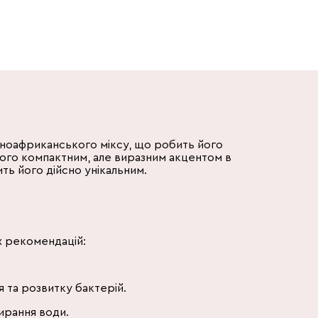
нноафриканського міксу, що робить його
його компактним, але виразним акцентом в
ть його дійсно унікальним.
их рекомендацій:
 та розвитку бактерій.
бирання води.