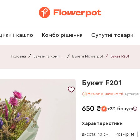
щики і кашпо
Комбо рішення
Супутні товари
Головна
/
Букети та композиції
/
Букети Flowerpot
/
Букет F201
Букет F201
Немає в наявності
Артикул
650
₴
+32 бонуси
Характеристики
Висота: 40 см
Розмір: M