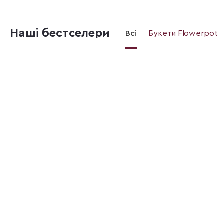
Наші бестселери
Всі
Букети Flowerpot