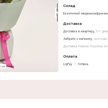
Склад
40 см
Екзотичний південноафриканс
Доставка
Доставка в квартиру,
5-7 днів
Забрати з магазину,
сьогодні 
Доставка Новою Поштою (очі
Оплата
LiqPay
Готівка
5 см